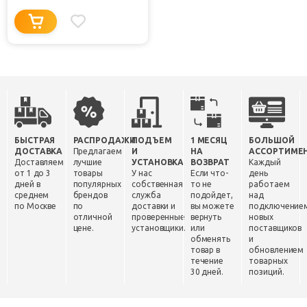
БЫСТРАЯ
РАСПРОДАЖИ
ПОДЪЕМ
1 МЕСЯЦ
БОЛЬШОЙ
ДОСТАВКА
Предлагаем
И
НА
АССОРТИМЕ
Доставляем
лучшие
УСТАНОВКА
ВОЗВРАТ
Каждый
от 1 до 3
товары
У нас
Если что-
день
дней в
популярных
собственная
то не
работаем
среднем
брендов
служба
подойдет,
над
по Москве
по
доставки и
вы можете
подключение
отличной
проверенные
вернуть
новых
цене.
установщики.
или
поставщиков
обменять
и
товар в
обновлением
течение
товарных
30 дней.
позиций.