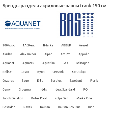
Бренды раздела акриловые ванны frank 150 см
100Acryl
1ACReal
1Marka
ABBER
Aessel
Akrilan
Alex Baitler
Alpen
Am.Pm
Appollo
Aquanet
Aquatek
Aquatika
Bas
BelBagno
BellSan
Besco
Byon
Cersanit
Ceruttispa
Cezares
Eago
Erlit
Eurolux
Excellent
Frank
Gemy
Grossman
Iddis
Ideal Standard
IFO
Jacob Delafon
Koller Pool
Kolpa San
Marka One
Poseidon
Ravak
Relisan
Relisan Eco Plus
Riho