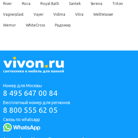
River
Roca
Royal Bath
Santek
Serena
Triton
Vagnerplast
Vayer
Vidima
Vitra
WeltWasser
Wemor
WhiteCross
Радомир
Номер для Москвы
8 495 647 00 84
Бесплатный номер для регионов
8 800 555 62 05
Связь по whatsapp