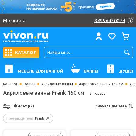
Москва
8 495 647 00 84
i
КАТАЛОГ
МЕБЕЛЬ ДЛЯ ВАННОЙ
ВАННЫ
ДУШЕВ
Каталог
Ванны
Акриловые ванны
Акриловые ванны 150 см
Акр
Акриловые ванны Frank 150 см
3 товара
Фильтры
Сначала
дешевле
Производитель:
Frank