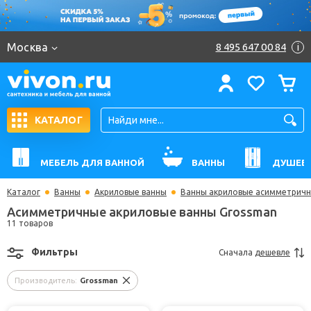
Москва
8 495 647 00 84
i
КАТАЛОГ
МЕБЕЛЬ ДЛЯ ВАННОЙ
ВАННЫ
ДУШЕВ
Каталог
Ванны
Акриловые ванны
Ванны акриловые асимметрич
Асимметричные акриловые ванны Grossman
11 товаров
Фильтры
Сначала
дешевле
Производитель:
Grossman