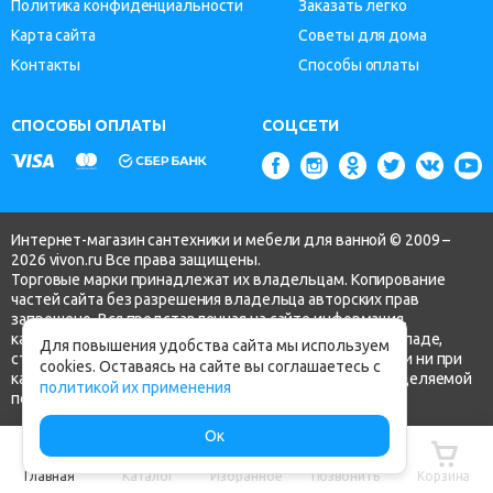
Политика конфиденциальности
Заказать легко
Карта сайта
Советы для дома
Контакты
Способы оплаты
СПОСОБЫ ОПЛАТЫ
СОЦСЕТИ
Интернет-магазин сантехники и мебели для ванной © 2009 –
2026 vivon.ru Все права защищены.
Торговые марки принадлежат их владельцам. Копирование
частей сайта без разрешения владельца авторских прав
запрещено. Вся представленная на сайте информация,
касающаяся технических характеристик, наличия на складе,
Для повышения удобства сайта мы используем
стоимости товаров, носит информационный характер и ни при
cookies. Оставаясь на сайте вы соглашаетесь с
каких условиях не является публичной офертой, определяемой
политикой их применения
положениями ч.2 ст. 437 Гражданского кодекса РФ.
Ок
Главная
Каталог
Избранное
Позвонить
Корзина