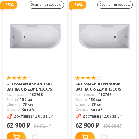
-35%
-38%
бесплатная доставка
бесплатная доставка
GROSSMAN АКРИЛОВАЯ
GROSSMAN АКРИЛОВАЯ
ВАННА GR-2201L 150X75
ВАННА GR-2201R 150X75
Код товара
432768
Код товара
432767
Длина
150 см
Длина
150 см
Ширина
75 см
Ширина
75 см
Страна
Китай
Страна
Китай
доставим 12.08
за 0
₽
доставим 12.08
за 0
₽
62 900
62 900
₽
₽
96 924
100 864
₽
₽