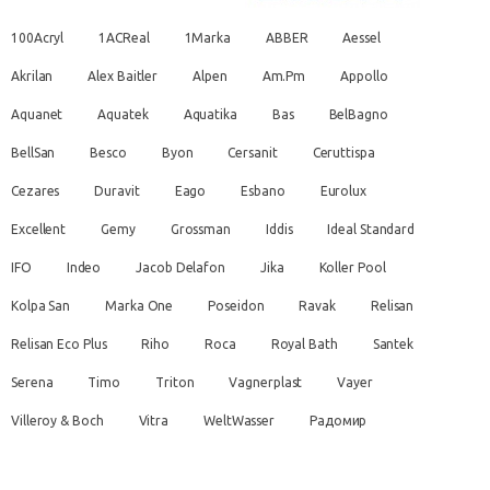
100Acryl
1ACReal
1Marka
ABBER
Aessel
Akrilan
Alex Baitler
Alpen
Am.Pm
Appollo
Aquanet
Aquatek
Aquatika
Bas
BelBagno
BellSan
Besco
Byon
Cersanit
Ceruttispa
Cezares
Duravit
Eago
Esbano
Eurolux
Excellent
Gemy
Grossman
Iddis
Ideal Standard
IFO
Indeo
Jacob Delafon
Jika
Koller Pool
Kolpa San
Marka One
Poseidon
Ravak
Relisan
Relisan Eco Plus
Riho
Roca
Royal Bath
Santek
Serena
Timo
Triton
Vagnerplast
Vayer
Villeroy & Boch
Vitra
WeltWasser
Радомир