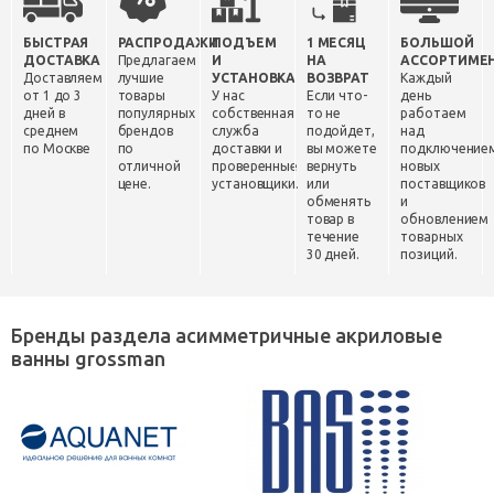
БЫСТРАЯ
РАСПРОДАЖИ
ПОДЪЕМ
1 МЕСЯЦ
БОЛЬШОЙ
ДОСТАВКА
Предлагаем
И
НА
АССОРТИМЕ
Доставляем
лучшие
УСТАНОВКА
ВОЗВРАТ
Каждый
от 1 до 3
товары
У нас
Если что-
день
дней в
популярных
собственная
то не
работаем
среднем
брендов
служба
подойдет,
над
по Москве
по
доставки и
вы можете
подключение
отличной
проверенные
вернуть
новых
цене.
установщики.
или
поставщиков
обменять
и
товар в
обновлением
течение
товарных
30 дней.
позиций.
Бренды раздела асимметричные акриловые
ванны grossman