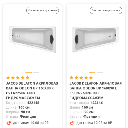
бесплатная доставка
бесплатная доставка
JACOB DELAFON АКРИЛОВАЯ
JACOB DELAFON АКРИЛОВАЯ
ВАННА ODEON UP 160X90 R
ВАННА ODEON UP 160X90 L
E5TN2250RU-00 С
E5TN2260RU-00 С
ГИДРОМАССАЖЕМ
ГИДРОМАССАЖЕМ
Код товара
422148
Код товара
422146
Длина
160 см
Длина
160 см
Ширина
90 см
Ширина
90 см
Страна
Франция
Страна
Франция
доставим 10.08
за 0
₽
доставим 10.08
за 0
₽