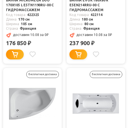
ВАННА MICROMEGA DUO
ВАННА EVOK 180X80 R
170X105 L E5TN1190RU-00 С
E5EN214RRU-00 С
ГИДРОМАССАЖЕМ
ГИДРОМАССАЖЕМ
Код товара
422325
Код товара
422114
Длина
170 см
Длина
180 см
Ширина
105 см
Ширина
80 см
Страна
Франция
Страна
Франция
доставим 10.08
за 0
₽
доставим 10.08
за 0
₽
176 850
237 900
₽
₽
бесплатная доставка
бесплатная доставка