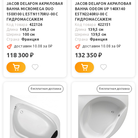
JACOB DELAFON АКРИЛОВАЯ
JACOB DELAFON АКРИЛОВАЯ
ВАННА MICROMEGA DUO
ВАННА ODEON UP 140X140
150X100 L E5TN1170RU-00 С
E5TN2240RU-00 С
ГИДРОМАССАЖЕМ
ГИДРОМАССАЖЕМ
Код товара
422126
Код товара
422151
Длина
149,5 см
Длина
139,5 см
Ширина
100 см
Ширина
139,5 см
Страна
Франция
Страна
Франция
доставим 10.08
за 0
₽
доставим 10.08
за 0
₽
118 300
132 350
₽
₽
бесплатная доставка
бесплатная доставка