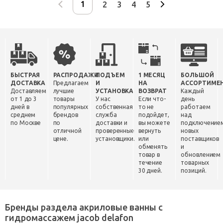
2
3
4
5
БЫСТРАЯ
РАСПРОДАЖИ
ПОДЪЕМ
1 МЕСЯЦ
БОЛЬШОЙ
ДОСТАВКА
Предлагаем
И
НА
АССОРТИМЕ
Доставляем
лучшие
УСТАНОВКА
ВОЗВРАТ
Каждый
от 1 до 3
товары
У нас
Если что-
день
дней в
популярных
собственная
то не
работаем
среднем
брендов
служба
подойдет,
над
по Москве
по
доставки и
вы можете
подключение
отличной
проверенные
вернуть
новых
цене.
установщики.
или
поставщиков
обменять
и
товар в
обновлением
течение
товарных
30 дней.
позиций.
Бренды раздела акриловые ванны с
гидромассажем jacob delafon