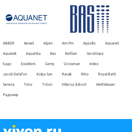
ABBER
Aessel
Alpen
Am.Pm
Appollo
Aquanet
Aquatek
Aquatika
Bas
BellSan
Ceruttispa
Eago
Excellent
Gemy
Grossman
Indeo
Jacob Delafon
Kolpa San
Ravak
Riho
Royal Bath
Serena
Timo
Triton
Villeroy & Boch
WeltWasser
Радомир