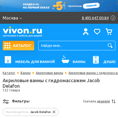
Москва
8 495 647 00 84
i
КАТАЛОГ
МЕБЕЛЬ ДЛЯ ВАННОЙ
ВАННЫ
ДУШЕВ
Каталог
Ванны
Акриловые ванны
Акриловые ванны с гидромасс
Акриловые ванны с гидромассажем Jacob
Delafon
122 товара
Фильтры
Сначала
дешевле
Производитель:
Jacob Delafon