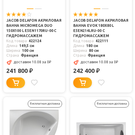
JACOB DELAFON АКРИЛОВАЯ
JACOB DELAFON АКРИЛОВАЯ
ВАННА MICROMEGA DUO
ВАННА EVOK 180X80 L
150X100 L E5EN1170RU-00 С
E5EN214LRU-00 С
ГИДРОМАССАЖЕМ
ГИДРОМАССАЖЕМ
Код товара
422124
Код товара
422111
Длина
149,5 см
Длина
180 см
Ширина
100 см
Ширина
80 см
Страна
Франция
Страна
Франция
доставим 10.08
за 0
₽
доставим 10.08
за 0
₽
241 800
242 400
₽
₽
бесплатная доставка
бесплатная доставка