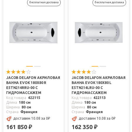
бесплатная доставка
бесплатная доставка
JACOB DELAFON АКРИЛОВАЯ
JACOB DELAFON АКРИЛОВАЯ
ВАННА EVOK 180X80 R
ВАННА EVOK 180X80 L
E5TN214RRU-00 С
E5TN214LRU-00 С
ГИДРОМАССАЖЕМ
ГИДРОМАССАЖЕМ
Код товара
422115
Код товара
422113
Длина
180 см
Длина
180 см
Ширина
80 см
Ширина
80 см
Страна
Франция
Страна
Франция
доставим 10.08
за 0
₽
доставим 10.08
за 0
₽
161 850
162 350
₽
₽