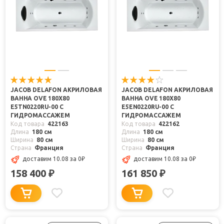
JACOB DELAFON АКРИЛОВАЯ
JACOB DELAFON АКРИЛОВАЯ
ВАННА OVE 180X80
ВАННА OVE 180X80
E5TN0220RU-00 С
E5EN0220RU-00 С
ГИДРОМАССАЖЕМ
ГИДРОМАССАЖЕМ
Код товара
422163
Код товара
422162
Длина
180 см
Длина
180 см
Ширина
80 см
Ширина
80 см
Страна
Франция
Страна
Франция
доставим 10.08
за 0
₽
доставим 10.08
за 0
₽
158 400
161 850
₽
₽