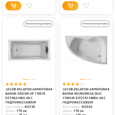
бесплатная доставка
бесплатная доставка
JACOB DELAFON АКРИЛОВАЯ
JACOB DELAFON АКРИЛОВАЯ
ВАННА ODEON UP 170X75
ВАННА MICROMEGA DUO
E5TN2210RU-00 С
170X105 R E5TN1180RU-00 С
ГИДРОМАССАЖЕМ
ГИДРОМАССАЖЕМ
Код товара
422143
Код товара
422326
Длина
170 см
Длина
170 см
Ширина
75 см
Ширина
105 см