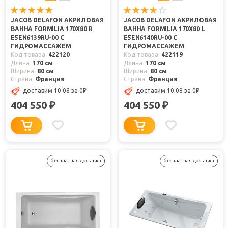
JACOB DELAFON АКРИЛОВАЯ
JACOB DELAFON АКРИЛОВАЯ
ВАННА FORMILIA 170X80 R
ВАННА FORMILIA 170X80 L
E5EN6139RU-00 С
E5EN6140RU-00 С
ГИДРОМАССАЖЕМ
ГИДРОМАССАЖЕМ
Код товара
422120
Код товара
422119
Длина
170 см
Длина
170 см
Ширина
80 см
Ширина
80 см
Страна
Франция
Страна
Франция
доставим 10.08
за 0
₽
доставим 10.08
за 0
₽
404 550
404 550
₽
₽
бесплатная доставка
бесплатная доставка