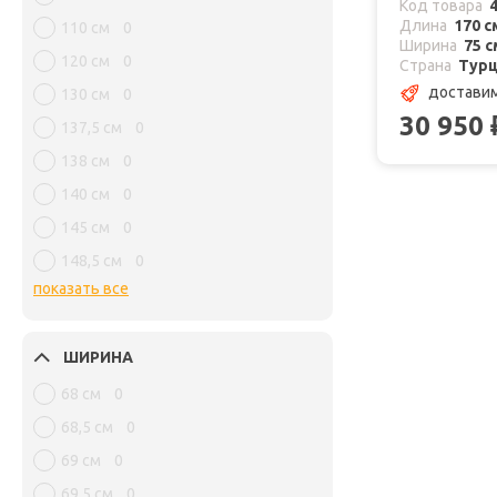
Код товара
Длина
170 с
110 см
0
Ширина
75 с
120 см
0
Страна
Тур
достави
130 см
0
30 950
137,5 см
0
138 см
0
140 см
0
145 см
0
148,5 см
0
показать все
ШИРИНА
68 см
0
68,5 см
0
69 см
0
69,5 см
0