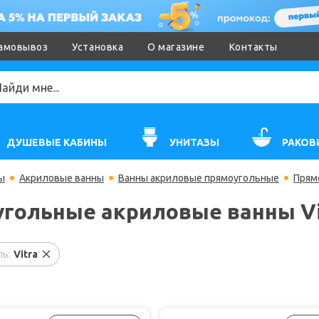
амовывоз
Установка
О магазине
Контакты
ДУШЕВЫЕ КАБИНЫ
УНИТАЗЫ
РАКОВ
ы
Акриловые ванны
Ванны акриловые прямоугольные
Прям
гольные акриловые ванны Vi
ь:
Vitra