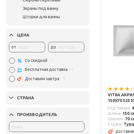
Сифоны-переливы
Экраны под ванну
Шторки для ванны
ЦЕНА
от
до
Со скидкой
1
Бесплатная доставка
1
Доставим завтра
5
VITRA АКР
СТРАНА
150X70 5251
Код товара
Длина
150 с
ПРОИЗВОДИТЕЛЬ
Ширина
70 с
Страна
Тур
достави