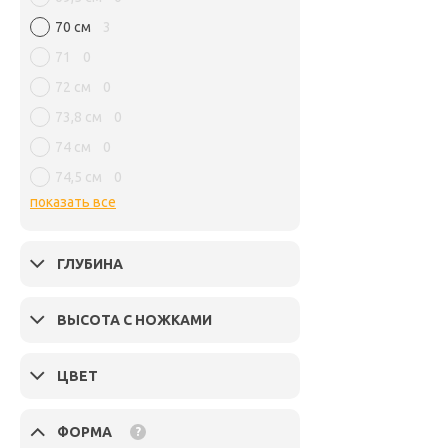
70 см
3
71
0
72 см
0
73,8 см
0
74 см
0
74,5 см
0
показать все
ГЛУБИНА
ВЫСОТА С НОЖКАМИ
ЦВЕТ
ФОРМА
?