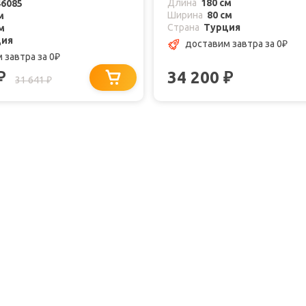
Длина
180 см
46085
Ширина
80 см
м
Страна
Турция
м
ция
доставим завтра
за 0
₽
м завтра
за 0
₽
34 200
₽
₽
31 641
₽