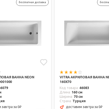
бесплатная доставка
беспла
ИЛОВАЯ ВАННА NEON
VITRA АКРИЛОВАЯ ВАННА N
0001000
160X70
46079
Код товара
46083
м
Длина
160 см
м
Ширина
70 см
ция
Страна
Турция
м завтра
за 0
доставим завтра
за 0
₽
₽