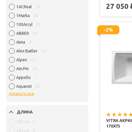
27 050
1ACReal
23
1Marka
20
100Acryl
20
-2%
ABBER
16
Aima
4
Alex Baitler
14
Alpen
93
Am.Pm
24
Appollo
7
Aquanet
83
показать все
ДЛИНА
VITRA АКР
100 см
0
170X75
105 см
0