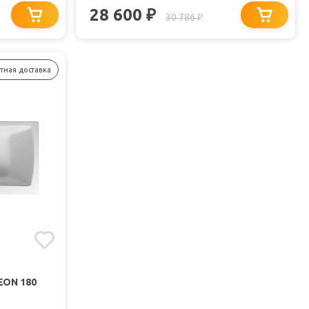
28 600
₽
30 786
₽
тная доставка
EON 180