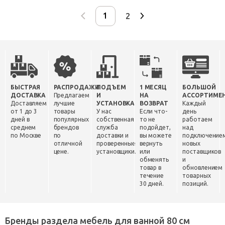
2
БЫСТРАЯ
РАСПРОДАЖИ
ПОДЪЕМ
1 МЕСЯЦ
БОЛЬШОЙ
ДОСТАВКА
Предлагаем
И
НА
АССОРТИМЕ
Доставляем
лучшие
УСТАНОВКА
ВОЗВРАТ
Каждый
от 1 до 3
товары
У нас
Если что-
день
дней в
популярных
собственная
то не
работаем
среднем
брендов
служба
подойдет,
над
по Москве
по
доставки и
вы можете
подключение
отличной
проверенные
вернуть
новых
цене.
установщики.
или
поставщиков
обменять
и
товар в
обновлением
течение
товарных
30 дней.
позиций.
Бренды раздела мебель для ванной 80 см