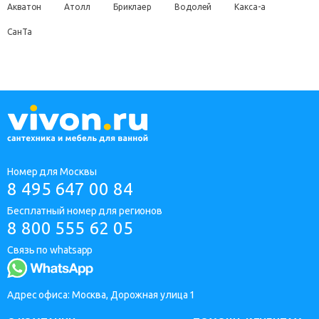
Акватон
Атолл
Бриклаер
Водолей
Какса-а
СанТа
Номер для Москвы
8 495 647 00 84
Бесплатный номер для регионов
8 800 555 62 05
Связь по whatsapp
Адрес офиса: Москва, Дорожная улица 1