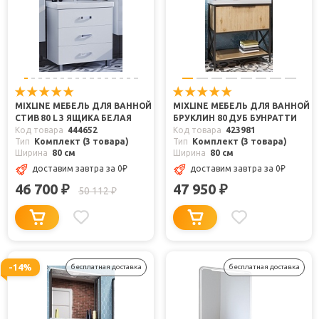
MIXLINE МЕБЕЛЬ ДЛЯ ВАННОЙ
MIXLINE МЕБЕЛЬ ДЛЯ ВАННОЙ
СТИВ 80 L 3 ЯЩИКА БЕЛАЯ
БРУКЛИН 80 ДУБ БУНРАТТИ
Код товара
444652
Код товара
423981
Тип
Комплект (3 товара)
Тип
Комплект (3 товара)
Ширина
80 см
Ширина
80 см
доставим завтра
за 0
₽
доставим завтра
за 0
₽
46 700
47 950
₽
₽
50 112
₽
-14%
бесплатная доставка
бесплатная доставка