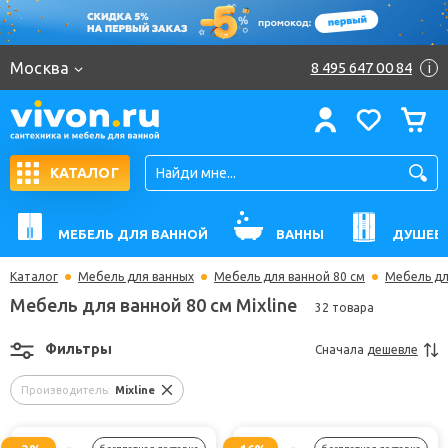
Москва
8 495 647 00 84
i
КАТАЛОГ
МЕБЕЛЬ ДЛЯ ВАННОЙ
ВАННЫ
ДУШЕВ
Каталог
Мебель для ванных
Мебель для ванной 80 см
Мебель для
Мебель для ванной 80 см Mixline
32 товара
Фильтры
Сначала
дешевле
Производитель:
Mixline