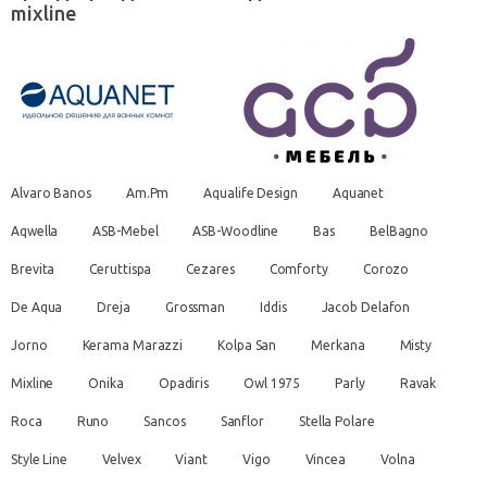
mixline
Alvaro Banos
Am.Pm
Aqualife Design
Aquanet
Aqwella
ASB-Mebel
ASB-Woodline
Bas
BelBagno
Brevita
Ceruttispa
Cezares
Comforty
Corozo
De Aqua
Dreja
Grossman
Iddis
Jacob Delafon
Jorno
Kerama Marazzi
Kolpa San
Merkana
Misty
Mixline
Onika
Opadiris
Owl 1975
Parly
Ravak
Roca
Runo
Sancos
Sanflor
Stella Polare
Style Line
Velvex
Viant
Vigo
Vincea
Volna