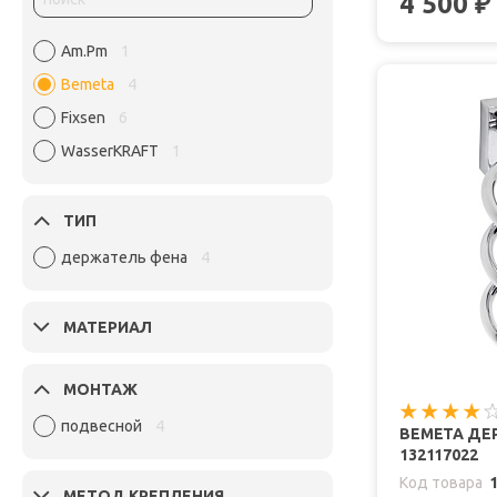
4 500
₽
Am.Pm
1
Bemeta
4
Fixsen
6
WasserKRAFT
1
ТИП
держатель фена
4
МАТЕРИАЛ
МОНТАЖ
подвесной
4
BEMETA ДЕ
132117022
Код товара
МЕТОД КРЕПЛЕНИЯ