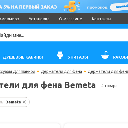
амовывоз
Установка
О магазине
Контакты
ДУШЕВЫЕ КАБИНЫ
УНИТАЗЫ
РАКОВ
ссуары Для Ванной
Держатели для фена
Держатели для фена
ели для фена Bemeta
4 товара
ь:
Bemeta