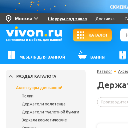
Москва
Шоурум под заказ
Доставка
С
КАТАЛОГ
МЕБЕЛЬ ДЛЯ ВАННОЙ
ВАННЫ
Каталог
Аксе
РАЗДЕЛ КАТАЛОГА
Держат
Аксессуары для ванной
Полки
Производител
Держатели полотенца
Держатели туалетной бумаги
Зеркала косметические