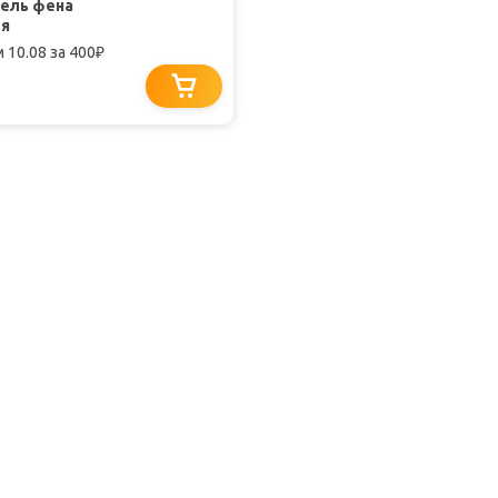
ель фена
ия
 10.08
за 400
₽