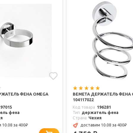
РЖАТЕЛЬ ФЕНА OMEGA
BEMETA ДЕРЖАТЕЛЬ ФЕНА
104117022
197015
Код товара
196281
ель фена
Тип
держатель фена
ия
Страна
Чехия
 10.08
за 400
доставим 10.08
за 400
₽
₽