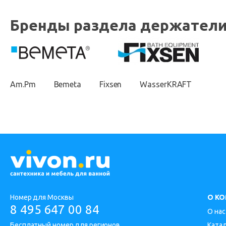
Бренды раздела держатели
Am.Pm
Bemeta
Fixsen
WasserKRAFT
Номер для Москвы
О К
8 495 647 00 84
О нас
Бесплатный номер для регионов
Ката