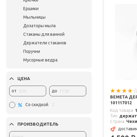
Крючки
Ершики
Мыльницы
Дозаторы мыла
Стаканы для ванной
Держатели стаканов
Поручни
Мусорные ведра
ЦЕНА
от
до
BEMETA ДЕ
101117012
Со скидкой
2
Код товара
Тип
держат
Страна
Чех
ПРОИЗВОДИТЕЛЬ
доставим