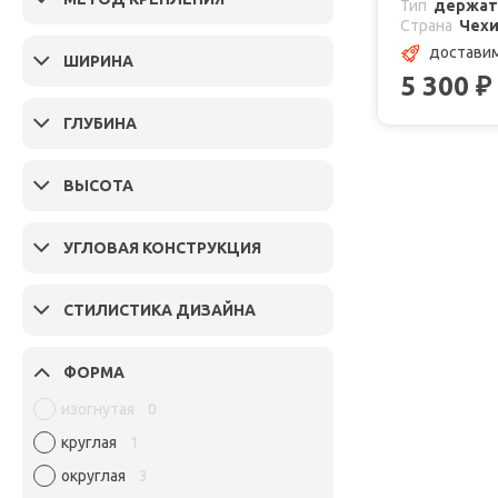
Тип
держат
Страна
Чех
доставим
ШИРИНА
5 300
₽
ГЛУБИНА
ВЫСОТА
УГЛОВАЯ КОНСТРУКЦИЯ
СТИЛИСТИКА ДИЗАЙНА
ФОРМА
изогнутая
0
круглая
1
округлая
3