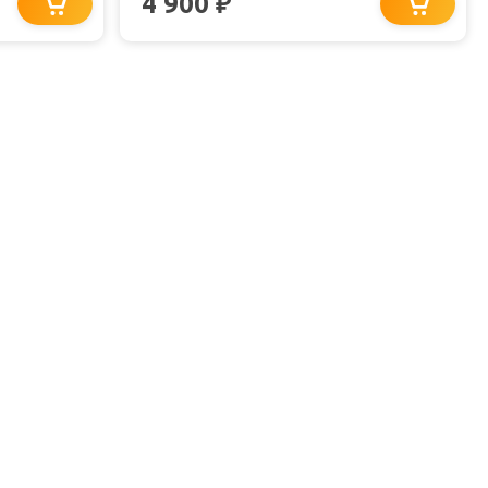
4 900
₽