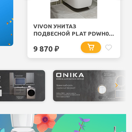
VIVON УНИТАЗ
ПОДВЕСНОЙ PLAT PDWH03
БЕЗОБОДКОВЫЙ С
9 870
₽
БЫСТРОСЪЁМНЫЙМ
СИДЕНЬЕМ МИКРОЛИФТ