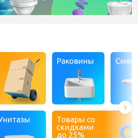
Раковины
Смес
Унитазы
Товары со
скидками
до
25%