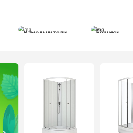
Измельчители
Ёршики