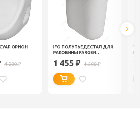
ССУАР ОРИОН
IFO ПОЛУПЬЕДЕСТАЛ ДЛЯ
ТЕ
РАКОВИНЫ FARGEN
ПО
RP1212100000
КЛ
1 455
1
₽
₽
4 000
1 500
ПС
₽
₽