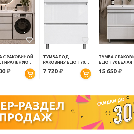
А С РАКОВИНОЙ
ТУМБА ПОД
ТУМБА С РАКОВ
СТИРАЛЬНУЮ
РАКОВИНУ ELIOT 70
ELIOT 70 БЕЛАЯ
У MORIS 130 L
БЕЛАЯ
800
7 720
15 650
₽
₽
₽
ЛЬНАЯ БЕЛАЯ