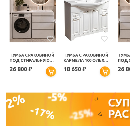
ТУМБА С РАКОВИНОЙ
ТУМБА С РАКОВИНОЙ
ТУМБ
ПОД СТИРАЛЬНУЮ
КАРМЕЛА 100 ОЛЬХА
ПОД 
МАШИНУ MORIS 130 R
БЕЛАЯ
МАШИН
26 800
18 650
26 
₽
₽
НАПОЛЬНАЯ БЕЛАЯ
НАПО