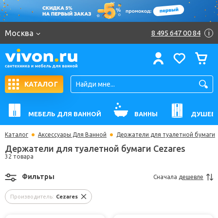
Москва
8 495 647 00 84
i
КАТАЛОГ
МЕБЕЛЬ ДЛЯ ВАННОЙ
ВАННЫ
ДУШЕВ
Каталог
Аксессуары Для Ванной
Держатели для туалетной бумаги
Держатели для туалетной бумаги Cezares
32 товара
Фильтры
Сначала
дешевле
Производитель:
Cezares