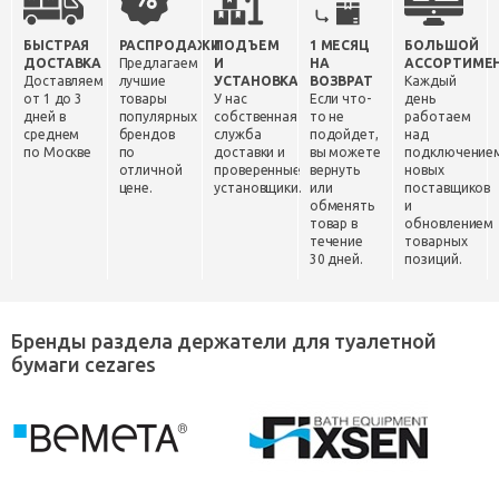
БЫСТРАЯ
РАСПРОДАЖИ
ПОДЪЕМ
1 МЕСЯЦ
БОЛЬШОЙ
ДОСТАВКА
Предлагаем
И
НА
АССОРТИМЕ
Доставляем
лучшие
УСТАНОВКА
ВОЗВРАТ
Каждый
от 1 до 3
товары
У нас
Если что-
день
дней в
популярных
собственная
то не
работаем
среднем
брендов
служба
подойдет,
над
по Москве
по
доставки и
вы можете
подключение
отличной
проверенные
вернуть
новых
цене.
установщики.
или
поставщиков
обменять
и
товар в
обновлением
течение
товарных
30 дней.
позиций.
Бренды раздела держатели для туалетной
бумаги cezares