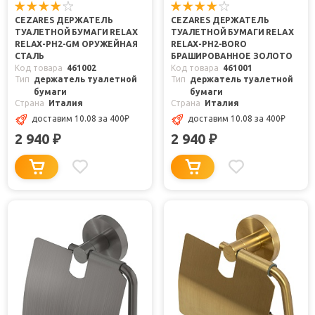
CEZARES ДЕРЖАТЕЛЬ
CEZARES ДЕРЖАТЕЛЬ
ТУАЛЕТНОЙ БУМАГИ RELAX
ТУАЛЕТНОЙ БУМАГИ RELAX
RELAX-PH2-GM ОРУЖЕЙНАЯ
RELAX-PH2-BORO
СТАЛЬ
БРАШИРОВАННОЕ ЗОЛОТО
Код товара
461002
Код товара
461001
Тип
держатель туалетной
Тип
держатель туалетной
бумаги
бумаги
Страна
Италия
Страна
Италия
доставим 10.08
за 400
₽
доставим 10.08
за 400
₽
2 940
2 940
₽
₽