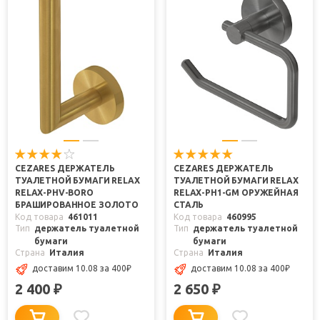
CEZARES ДЕРЖАТЕЛЬ
CEZARES ДЕРЖАТЕЛЬ
ТУАЛЕТНОЙ БУМАГИ RELAX
ТУАЛЕТНОЙ БУМАГИ RELAX
RELAX-PHV-BORO
RELAX-PH1-GM ОРУЖЕЙНАЯ
БРАШИРОВАННОЕ ЗОЛОТО
СТАЛЬ
Код товара
461011
Код товара
460995
Тип
держатель туалетной
Тип
держатель туалетной
бумаги
бумаги
Страна
Италия
Страна
Италия
доставим 10.08
за 400
₽
доставим 10.08
за 400
₽
2 400
2 650
₽
₽