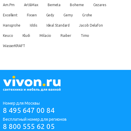
Am.Pm
Art&Max
Bemeta
Boheme
Cezares
Excellent
Fixsen
Gedy
Gemy
Grohe
Hansgrohe
Iddis
Ideal Standard
Jacob Delafon
Keuco
Kludi
Milacio
Raiber
Timo
WasserKRAFT
Номер для Москвы
8 495 647 00 84
Бесплатный номер для регионов
8 800 555 62 05