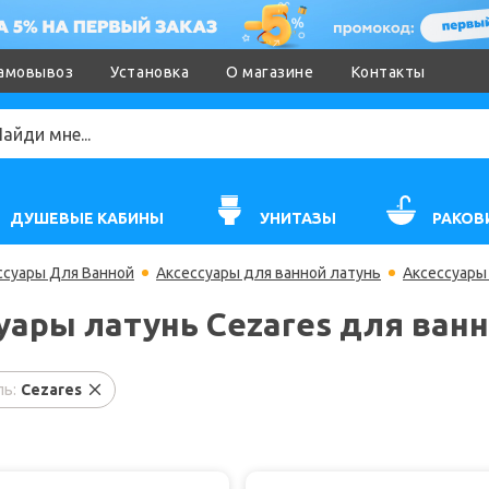
амовывоз
Установка
О магазине
Контакты
ДУШЕВЫЕ КАБИНЫ
УНИТАЗЫ
РАКОВ
ссуары Для Ванной
Аксессуары для ванной латунь
Аксессуары
уары латунь Cezares для ван
ь:
Cezares