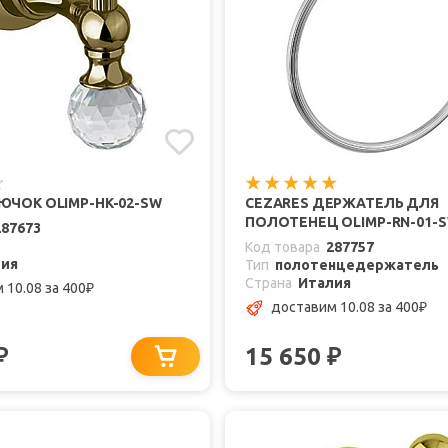
ЮЧОК OLIMP-HK-02-SW
CEZARES ДЕРЖАТЕЛЬ ДЛЯ
ПОЛОТЕНЕЦ OLIMP-RN-01-
287673
Код товара
287757
лия
Тип
полотенцедержатель
Страна
Италия
 10.08
за 400
₽
доставим 10.08
за 400
₽
15 650
₽
₽