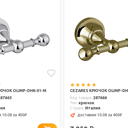
ЮЧОК OLIMP-DHK-01-M
CEZARES КРЮЧОК OLIMP-DH
287663
Код товара
287666
Тип
крючок
лия
Страна
Италия
 10.08
за 400
доставим 10.08
за 400
₽
₽