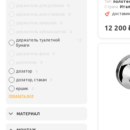
Тип
полоте
держатель для рулонов
0
Страна
Ита
доставим
держатель для стаканов
0
держатель запасной
0
12 200
держатель зубных щеток
0
держатель туалетной
12
бумаги
держатель фена
0
диспенсер
0
дозатор
6
дозатор, стакан
6
ершик
6
показать все
МАТЕРИАЛ
МОНТАЖ