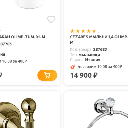
АКАН OLIMP-TUM-01-M
CEZARES МЫЛЬНИЦА OLIMP-
M
287703
Код товара
287683
лия
Тип
мыльница
Страна
Италия
 10.08
за 400
₽
доставим 10.08
за 400
₽
14 900
₽
₽