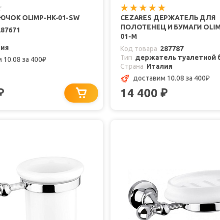
ЮЧОК OLIMP-HK-01-SW
CEZARES ДЕРЖАТЕЛЬ ДЛЯ
ПОЛОТЕНЕЦ И БУМАГИ OLIM
287671
01-M
лия
Код товара
287787
Тип
держатель туалетной 
 10.08
за 400
₽
Страна
Италия
доставим 10.08
за 400
₽
14 400
₽
₽