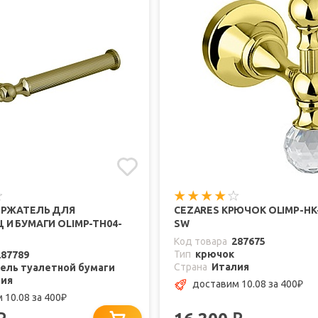
ЕРЖАТЕЛЬ ДЛЯ
CEZARES КРЮЧОК OLIMP-HK-
И БУМАГИ OLIMP-TH04-
SW
Код товара
287675
Тип
крючок
287789
Страна
Италия
ель туалетной бумаги
лия
доставим 10.08
за 400
₽
 10.08
за 400
₽