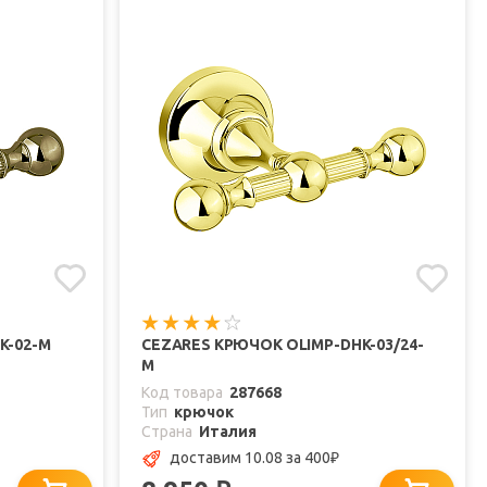
K-02-M
CEZARES КРЮЧОК OLIMP-DHK-03/24-
M
Код товара
287668
Тип
крючок
Страна
Италия
доставим 10.08
за 400
₽