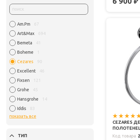
6 900
₽
Am.Pm
67
Art&Max
694
Bemeta
41
Boheme
1
Cezares
90
Excellent
46
Fixsen
121
Grohe
45
Hansgrohe
14
Iddis
83
показать все
CEZARES Д
ПОЛОТЕНЕЦ
ТИП
Код товара