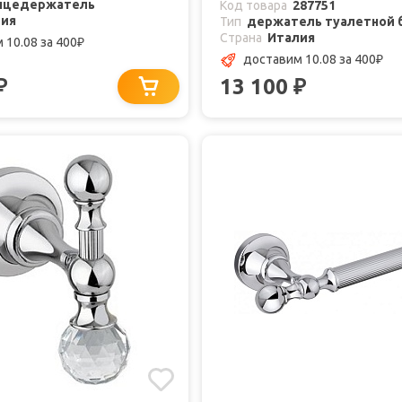
нцедержатель
Код товара
287751
лия
Тип
держатель туалетной 
Страна
Италия
 10.08
за 400
₽
доставим 10.08
за 400
₽
13 100
₽
₽