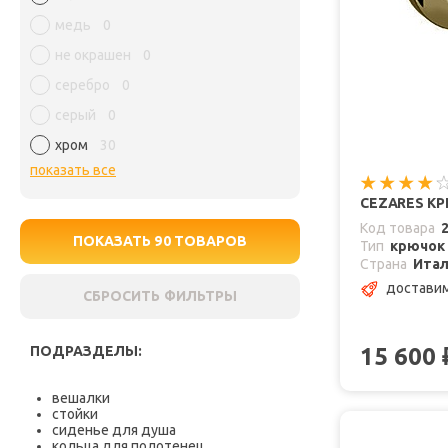
медь
0
не окрашен
0
серебро
0
серый
0
хром
30
показать все
CEZARES КР
Код товара
ПОКАЗАТЬ
90
ТОВАРОВ
Тип
крючок
Страна
Ита
доставим
СБРОСИТЬ ФИЛЬТРЫ
ПОДРАЗДЕЛЫ:
15 600
вешалки
стойки
сиденье для душа
кольца для полотенец