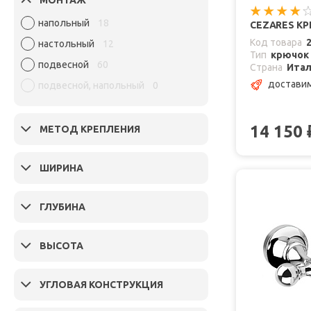
напольный
18
CEZARES КР
Код товара
настольный
12
Тип
крючок
подвесной
60
Страна
Ита
доставим
подвесной, напольный
0
14 150
МЕТОД КРЕПЛЕНИЯ
ШИРИНА
ГЛУБИНА
ВЫСОТА
УГЛОВАЯ КОНСТРУКЦИЯ