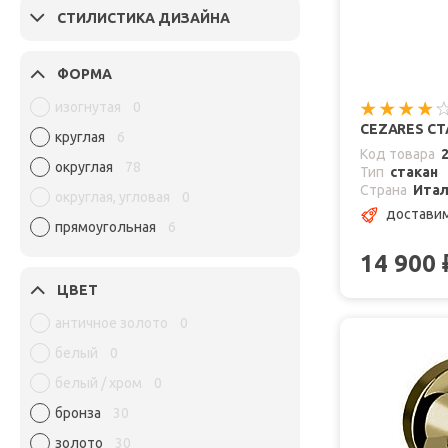
СТИЛИСТИКА ДИЗАЙНА
ФОРМА
изогнутая
0
CEZARES СТ
круглая
6
Код товара
округлая
78
Тип
стакан
Страна
Ита
округлая, угловая
0
доставим
прямоугольная
6
14 900
ЦВЕТ
античное золото
0
белый
0
белый / хром
0
бронза
30
золото
30