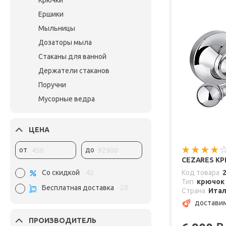
Крючки
Ершики
Мыльницы
Дозаторы мыла
Стаканы для ванной
Держатели стаканов
Поручни
Мусорные ведра
ЦЕНА
от
до
CEZARES КР
Со скидкой
42
Код товара
Тип
крючок
Бесплатная доставка
20
Страна
Ита
доставим
ПРОИЗВОДИТЕЛЬ