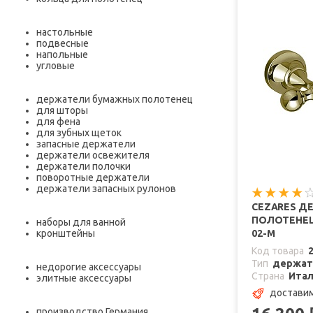
настольные
подвесные
напольные
угловые
держатели бумажных полотенец
для шторы
для фена
для зубных щеток
запасные держатели
держатели освежителя
держатели полочки
поворотные держатели
держатели запасных рулонов
CEZARES Д
ПОЛОТЕНЕЦ 
наборы для ванной
кронштейны
02-M
Код товара
Тип
держат
недорогие аксессуары
Страна
Ита
элитные аксессуары
доставим
производство Германия