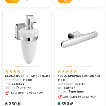
KEUCO ДОЗАТОР SMART 02352
KEUCO КРЮЧОК EDITION 400
Код товара
410181
11515
Тип
дозатор
Код товара
409711
Страна
Германия
Тип
крючок
Страна
Германия
доставим 10.08
за 400
₽
доставим 10.08
за 400
₽
6 250
6 550
₽
₽