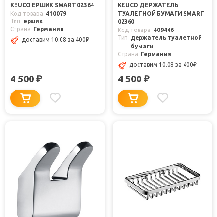
KEUCO ЕРШИК SMART 02364
KEUCO ДЕРЖАТЕЛЬ
Код товара
410079
ТУАЛЕТНОЙ БУМАГИ SMART
Тип
ершик
02360
Страна
Германия
Код товара
409446
Тип
держатель туалетной
доставим 10.08
за 400
₽
бумаги
Страна
Германия
доставим 10.08
за 400
₽
4 500
4 500
₽
₽