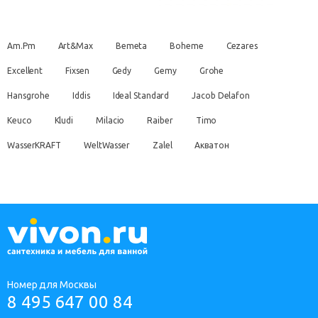
Am.Pm
Art&Max
Bemeta
Boheme
Cezares
Excellent
Fixsen
Gedy
Gemy
Grohe
Hansgrohe
Iddis
Ideal Standard
Jacob Delafon
Keuco
Kludi
Milacio
Raiber
Timo
WasserKRAFT
WeltWasser
Zalel
Акватон
Номер для Москвы
8 495 647 00 84