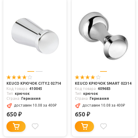
KEUCO КРЮЧОК CITY.2 02714
KEUCO КРЮЧОК SMART 02314
Код товара
410045
Код товара
409683
Тип
крючок
Тип
крючок
Страна
Германия
Страна
Германия
доставим 10.08
за 400
₽
доставим 10.08
за 400
₽
650
650
₽
₽