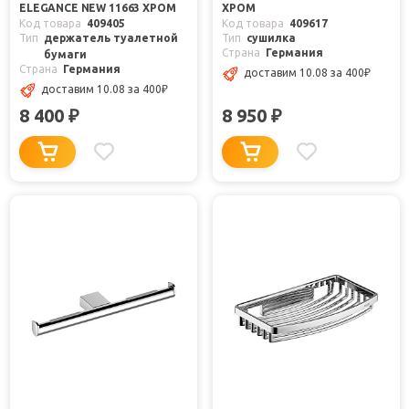
ELEGANCE NEW 11663 ХРОМ
ХРОМ
Код товара
409405
Код товара
409617
Тип
держатель туалетной
Тип
сушилка
Страна
Германия
бумаги
Страна
Германия
доставим 10.08
за 400
₽
доставим 10.08
за 400
₽
8 400
8 950
₽
₽