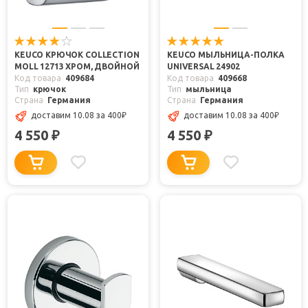
KEUCO КРЮЧОК COLLECTION
KEUCO МЫЛЬНИЦА-ПОЛКА
MOLL 12713 ХРОМ, ДВОЙНОЙ
UNIVERSAL 24902
Код товара
409684
Код товара
409668
Тип
крючок
Тип
мыльница
Страна
Германия
Страна
Германия
доставим 10.08
за 400
₽
доставим 10.08
за 400
₽
4 550
4 550
₽
₽