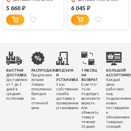
5 660
6 045
₽
₽
БЫСТРАЯ
РАСПРОДАЖИ
ПОДЪЕМ
1 МЕСЯЦ
БОЛЬШОЙ
ДОСТАВКА
Предлагаем
И
НА
АССОРТИМЕ
Доставляем
лучшие
УСТАНОВКА
ВОЗВРАТ
Каждый
от 1 до 3
товары
У нас
Если что-
день
дней в
популярных
собственная
то не
работаем
среднем
брендов
служба
подойдет,
над
по Москве
по
доставки и
вы можете
подключение
отличной
проверенные
вернуть
новых
цене.
установщики.
или
поставщиков
обменять
и
товар в
обновлением
течение
товарных
30 дней.
позиций.