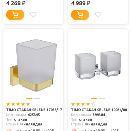
4 268
4 989
₽
₽
TIMO СТАКАН SELENE 17033/17
TIMO СТАКАН SELENE 10034/00
Код товара
425395
Код товара
399384
Тип
стакан
Тип
стакан
Страна
Финляндия
Страна
Финляндия
доставим 10.08
за 400
₽
доставим 10.08
за 400
₽