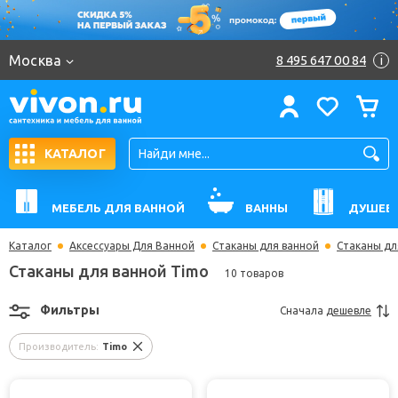
Москва
8 495 647 00 84
i
КАТАЛОГ
МЕБЕЛЬ ДЛЯ ВАННОЙ
ВАННЫ
ДУШЕВ
Каталог
Аксессуары Для Ванной
Стаканы для ванной
Стаканы дл
Стаканы для ванной Timo
10 товаров
Фильтры
Сначала
дешевле
Производитель:
Timo