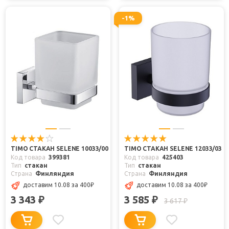
-1%
TIMO СТАКАН SELENE 10033/00
TIMO СТАКАН SELENE 12033/03
Код товара
399381
Код товара
425403
Тип
стакан
Тип
стакан
Страна
Финляндия
Страна
Финляндия
доставим 10.08
за 400
₽
доставим 10.08
за 400
₽
3 343
3 585
₽
₽
3 617
₽