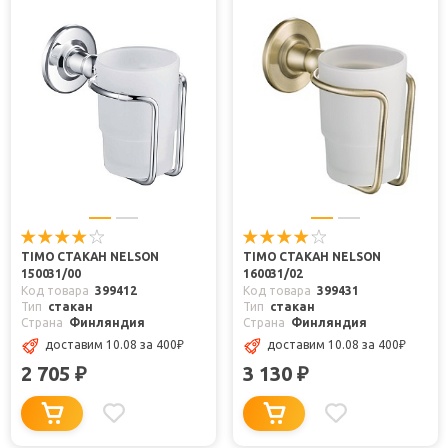
TIMO СТАКАН NELSON
TIMO СТАКАН NELSON
150031/00
160031/02
Код товара
399412
Код товара
399431
Тип
стакан
Тип
стакан
Страна
Финляндия
Страна
Финляндия
доставим 10.08
за 400
₽
доставим 10.08
за 400
₽
2 705
3 130
₽
₽