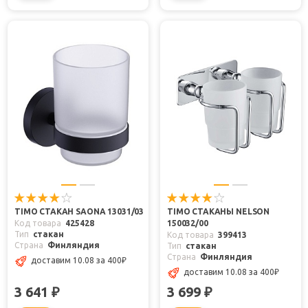
TIMO СТАКАН SAONA 13031/03
TIMO СТАКАНЫ NELSON
Код товара
425428
150032/00
Тип
стакан
Код товара
399413
Страна
Финляндия
Тип
стакан
Страна
Финляндия
доставим 10.08
за 400
₽
доставим 10.08
за 400
₽
3 641
3 699
₽
₽