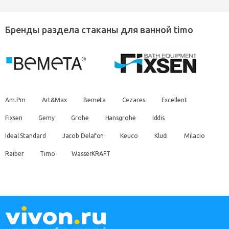
Бренды раздела стаканы для ванной timo
Am.Pm
Art&Max
Bemeta
Cezares
Excellent
Fixsen
Gemy
Grohe
Hansgrohe
Iddis
Ideal Standard
Jacob Delafon
Keuco
Kludi
Milacio
Raiber
Timo
WasserKRAFT