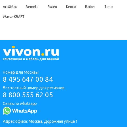
Art&Max
Bemeta
Fixsen
Keuco
Raiber
Timo
WasserKRAFT
Номер для Москвы
8 495 647 00 84
Бесплатный номер для регионов
8 800 555 62 05
Связь по whatsapp
Адрес офиса: Москва, Дорожная улица 1