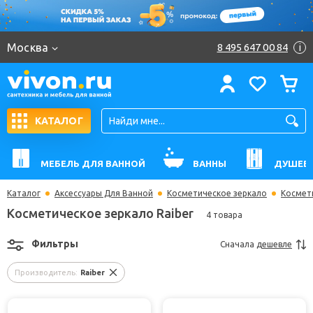
Москва
8 495 647 00 84
i
КАТАЛОГ
МЕБЕЛЬ ДЛЯ ВАННОЙ
ВАННЫ
ДУШЕВ
Каталог
Аксессуары Для Ванной
Косметическое зеркало
Космети
Косметическое зеркало Raiber
4 товара
Фильтры
Сначала
дешевле
Производитель:
Raiber