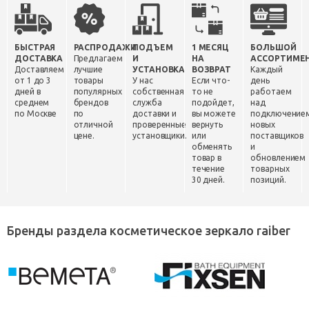
БЫСТРАЯ
РАСПРОДАЖИ
ПОДЪЕМ
1 МЕСЯЦ
БОЛЬШОЙ
ДОСТАВКА
Предлагаем
И
НА
АССОРТИМЕ
Доставляем
лучшие
УСТАНОВКА
ВОЗВРАТ
Каждый
от 1 до 3
товары
У нас
Если что-
день
дней в
популярных
собственная
то не
работаем
среднем
брендов
служба
подойдет,
над
по Москве
по
доставки и
вы можете
подключение
отличной
проверенные
вернуть
новых
цене.
установщики.
или
поставщиков
обменять
и
товар в
обновлением
течение
товарных
30 дней.
позиций.
Бренды раздела косметическое зеркало raiber