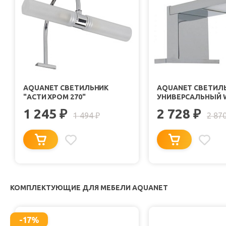
AQUANET СВЕТИЛЬНИК
AQUANET СВЕТИЛ
"АСТИ ХРОМ 270"
УНИВЕРСАЛЬНЫЙ W
1 245
2 728
₽
₽
1 494
2 87
₽
КОМПЛЕКТУЮЩИЕ ДЛЯ МЕБЕЛИ AQUANET
-17%