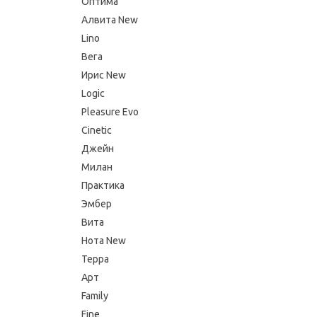
Оптима
Алвита New
Lino
Вега
Ирис New
Logic
Pleasure Evo
Cinetic
Джейн
Милан
Практика
Эмбер
Вита
Нота New
Терра
Арт
Family
Fine