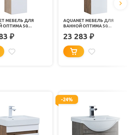
ET МЕБЕЛЬ ДЛЯ
AQUANET МЕБЕЛЬ ДЛЯ
 ОПТИМА 50
ВАННОЙ ОПТИМА 50
СНАЯ ДУБ СВЕТЛЫЙ/
ПОДВЕСНАЯ ДУБ
283
23 283
₽
₽
 САТИН
РУСТИКАЛЬНЫЙ/БЕЛЫЙ
САТИН
-24%