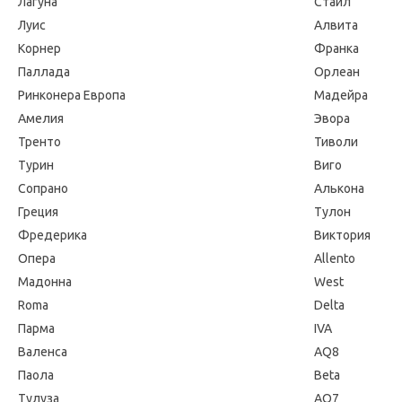
Лагуна
Стайл
Луис
Алвита
Корнер
Франка
Паллада
Орлеан
Ринконера Европа
Мадейра
Амелия
Эвора
Тренто
Тиволи
Турин
Виго
Сопрано
Алькона
Греция
Тулон
Фредерика
Виктория
Опера
Allento
Мадонна
West
Roma
Delta
Парма
IVA
Валенса
AQ8
Паола
Beta
Тулуза
AQ7