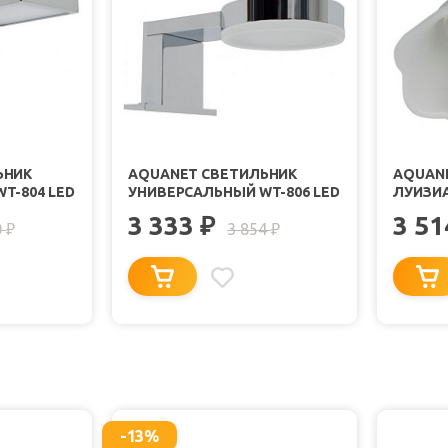
ЬНИК
AQUANET СВЕТИЛЬНИК
AQUAN
T-804 LED
УНИВЕРСАЛЬНЫЙ WT-806 LED
ЛУИЗИА
БРОНЗА
3 333
3 5
₽
0
3 854
₽
₽
-13%