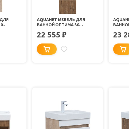
 ДЛЯ
AQUANET МЕБЕЛЬ ДЛЯ
AQUAN
50
ВАННОЙ ОПТИМА 50
ВАННОЙ
СВЕТЛЫЙ
ПОДВЕСНАЯ ДУБ
ПОДВЕ
22 555
23 
₽
РУСТИКАЛЬНЫЙ
БЕЛЫЙ