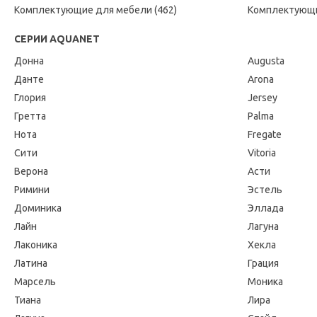
Комплектующие для мебели (462)
Комплектующи
СЕРИИ AQUANET
Донна
Augusta
Данте
Arona
Глория
Jersey
Гретта
Palma
Нота
Fregate
Сити
Vitoria
Верона
Асти
Римини
Эстель
Доминика
Эллада
Лайн
Лагуна
Лаконика
Хекла
Латина
Грация
Марсель
Моника
Тиана
Лира