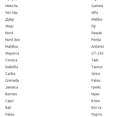
Николь
Gamma
Честер
Alfa
Дувр
Malibu
Лидс
Fiji
Nord
Hawaii
Nord Эко
Penta
Maldiva
Antares
Mayorca
GT-230
Corsica
Taiti
Izabella
Taurus
Cariba
Sirius
Grenada
Palau
Jamaica
Грейс
Borneo
Ирис
Capri
Клио
Bali
Коста
Palau
Порто