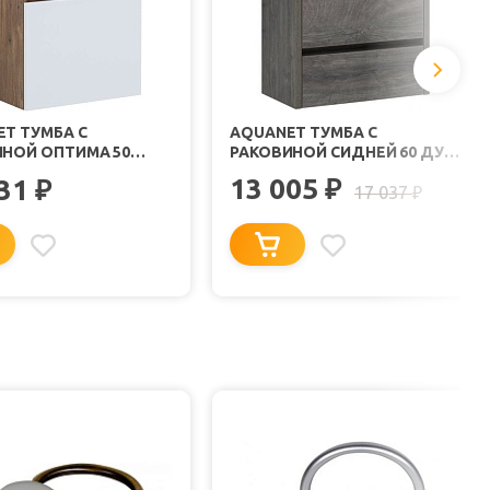
T ТУМБА С
AQUANET ТУМБА С
НОЙ ОПТИМА 50
РАКОВИНОЙ СИДНЕЙ 60 ДУБ
СНАЯ ДУБ
РОШЕЛЬЕ
13 005
631
₽
₽
КАЛЬНЫЙ/БЕЛЫЙ
17 037
₽