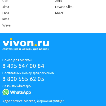
Cori
Zero
Jima
Lavano Slim
Ovia
MAZO
Rima
Wave
Номер для Москвы
8 495 647 00 84
Бесплатный номер для регионов
8 800 555 62 05
Связь по whatsapp
Адрес офиса: Москва, Дорожная улица 1