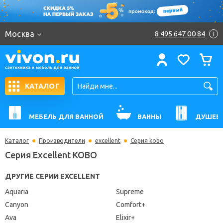
Москва
8 495 647 00 84
i
КАТАЛОГ
МЕБЕЛЬ ДЛЯ ВАННОЙ
ВАННЫ
ДУШЕВ
Каталог
Производители
excellent
Серия kobo
Серия Excellent KOBO
ДРУГИЕ СЕРИИ EXCELLENT
Aquaria
Supreme
Canyon
Comfort+
Ava
Elixir+