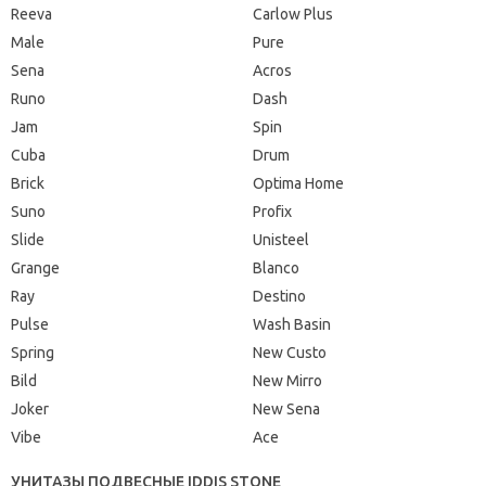
Reeva
Carlow Plus
Male
Pure
Sena
Acros
Runo
Dash
Jam
Spin
Cuba
Drum
Brick
Optima Home
Suno
Profix
Slide
Unisteel
Grange
Blanco
Ray
Destino
Pulse
Wash Basin
Spring
New Custo
Bild
New Mirro
Joker
New Sena
Vibe
Ace
УНИТАЗЫ ПОДВЕСНЫЕ IDDIS STONE