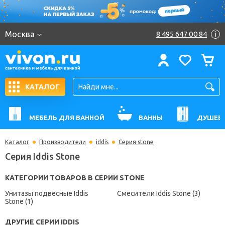
Москва
8 495 647 00 84
i
КАТАЛОГ
МЕБЕЛЬ ДЛЯ ВАННОЙ
ВАННЫ
ДУШЕВ
Каталог
Производители
iddis
Серия stone
Серия Iddis Stone
КАТЕГОРИИ ТОВАРОВ В СЕРИИ STONE
Унитазы подвесные Iddis
Смесители Iddis Stone (3)
Stone (1)
ДРУГИЕ СЕРИИ IDDIS