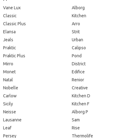
Vane Lux
Alborg
Classic
Kitchen
Classic Plus
Arro
Elansa
Strit
Jeals
Urban
Praktic
Calipso
Praktic Plus
Pond
Mirro
District
Monet
Edifice
Natal
Renior
Nobelle
Creative
Carlow
Kitchen D
Sicily
Kitchen F
Neisse
Alborg P
Lausanne
Sam
Leaf
Rise
Persey
Thermolife