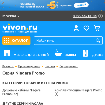
Москва
8 495 647 00 84
i
КАТАЛОГ
МЕБЕЛЬ ДЛЯ ВАННОЙ
ВАННЫ
ДУШЕВ
Каталог
Производители
niagara
Серия promo
Серия Niagara Promo
КАТЕГОРИИ ТОВАРОВ В СЕРИИ PROMO
Душевые кабины Niagara
Комплектующие Niagara Promo
Promo (72)
(1)
ДРУГИЕ СЕРИИ NIAGARA