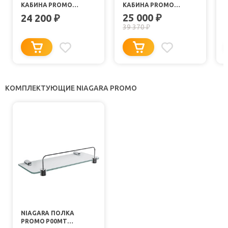
КАБИНА PROMO
КАБИНА PROMO
P80/40/MT/BK
P90/40/MT/BK
P
25 000
24 200
₽
₽
39 370
₽
КОМПЛЕКТУЮЩИЕ NIAGARA PROMO
NIAGARA ПОЛКА
PROMO P00MT