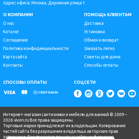
Адрес офиса: Москва, Дорожная улица 1
О КОМПАНИИ
ПОМОЩЬ КЛИЕНТАМ
О нас
Доставка
Каталог
Установка
Соглашение
Обмен и возврат
Политика конфиденциальности
Заказать легко
Карта сайта
Советы для дома
Контакты
Способы оплаты
СПОСОБЫ ОПЛАТЫ
СОЦСЕТИ
Интернет-магазин сантехники и мебели для ванной © 2009 –
2026 vivon.ru Все права защищены.
Торговые марки принадлежат их владельцам. Копирование
частей сайта без разрешения владельца авторских прав
запрещено. Вся представленная на сайте информация,