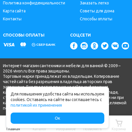
Политика конфиденциальности
Заказать легко
Карта сайта
Советы для дома
Контакты
Способы оплаты
СПОСОБЫ ОПЛАТЫ
СОЦСЕТИ
Интернет-магазин сантехники и мебели для ванной © 2009 –
2026 vivon.ru Все права защищены.
Торговые марки принадлежат их владельцам. Копирование
частей сайта без разрешения владельца авторских прав
запрещено. Вся представленная на сайте информация,
касающаяся технических характеристик, наличия на складе,
Для повышения удобства сайта мы используем
стоимости товаров, носит информационный характер и ни при
cookies. Оставаясь на сайте вы соглашаетесь с
каких условиях не является публичной офертой, определяемой
политикой их применения
положениями ч.2 ст. 437 Гражданского кодекса РФ.
Ок
Главная
Каталог
Избранное
Позвонить
Корзина