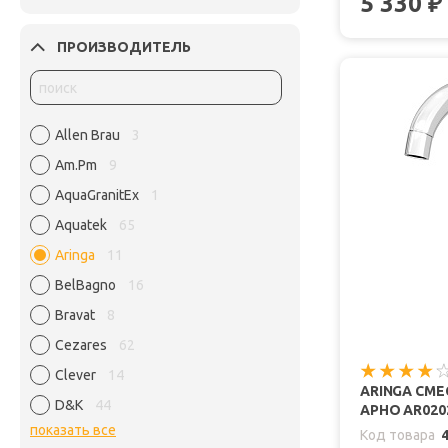
5 330
₽
ПРОИЗВОДИТЕЛЬ
Allen Brau
3
Am.Pm
9
AquaGranitEx
1
Aquatek
65
Aringa
11
BelBagno
16
Bravat
8
Cezares
62
Clever
14
ARINGA СМЕ
D&K
44
АРНО AR020
показать все
Код товара