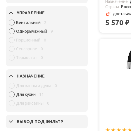
Назначение
Страна
Росс
УПРАВЛЕНИЕ
доставим
5 570
₽
Вентильный
2
Однорычажный
9
Порционный
0
Сенсорное
0
Термостат
0
НАЗНАЧЕНИЕ
Для ванны и душа
0
Для кухни
11
Для раковины
0
ВЫВОД ПОД ФИЛЬТР