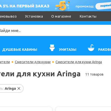
амовывоз
Установка
О магазине
Контакты
ДУШЕВЫЕ КАБИНЫ
УНИТАЗЫ
РАКОВ
ители
Смесители для кухни
Смесители для кухни Aringa
ели для кухни Aringa
11 товаров
ь:
Aringa