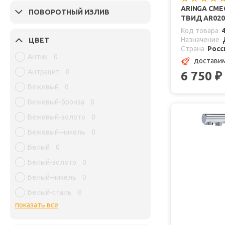
ARINGA СМЕ
ПОВОРОТНЫЙ ИЗЛИВ
ТВИД AR02
Код товара
Назначение
ЦВЕТ
Страна
Росс
Антик
0
доставим
Антрацит
0
6 750
₽
Бежевый
0
Бежевый-бронза
0
Бежевый-золото
0
Бежевый-никель
0
Белый
0
Белый-золото
0
Белый-никель
0
Белый-сталь
0
показать все