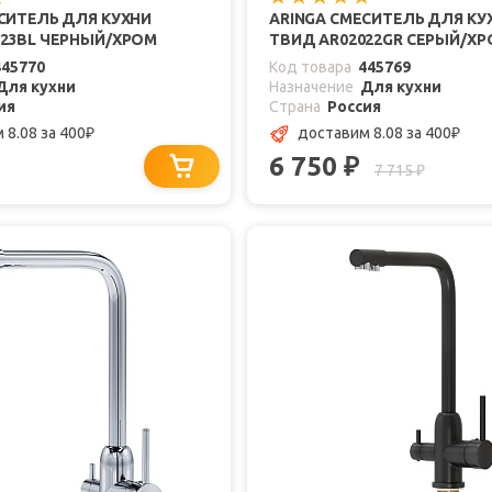
СИТЕЛЬ ДЛЯ КУХНИ
ARINGA СМЕСИТЕЛЬ ДЛЯ КУ
023BL ЧЕРНЫЙ/ХРОМ
ТВИД AR02022GR СЕРЫЙ/Х
445770
Код товара
445769
Для кухни
Назначение
Для кухни
ия
Страна
Россия
 8.08
за 400
доставим 8.08
за 400
₽
₽
6 750
₽
7 715
₽