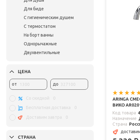
Для душа
Для биде
С гигиеническим душем
С термостатом
На борт ванны
Однорычажные
Двухвентильные
ЦЕНА
от
до
Со скидкой
0
ARINGA СМЕ
ВИКО AR020
Бесплатная доставка
0
Код товара
Доставим завтра
0
Назначение
Страна
Росс
доставим
СТРАНА