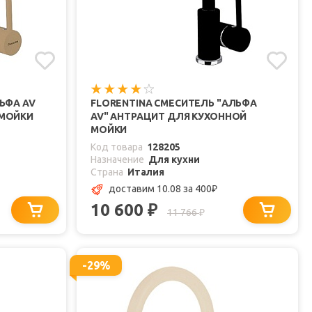
ЬФА AV
FLORENTINA СМЕСИТЕЛЬ "АЛЬФА
 МОЙКИ
AV" АНТРАЦИТ ДЛЯ КУХОННОЙ
МОЙКИ
Код товара
128205
Назначение
Для кухни
Страна
Италия
доставим 10.08
за 400
₽
10 600
₽
11 766
₽
-29%