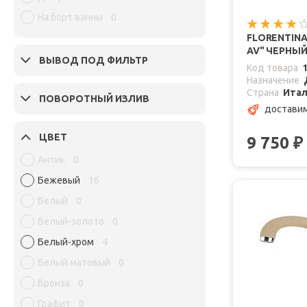
На борт ванны
0
FLORENTINA
AV" ЧЕРНЫ
ВЫВОД ПОД ФИЛЬТР
Код товара
Назначение
Страна
Ита
ПОВОРОТНЫЙ ИЗЛИВ
доставим
ЦВЕТ
9 750
₽
Антик
0
Бежевый
16
Белый
0
Белый-золото
0
Белый-хром
4
Белый матовый
0
Бронза
0
Графит
0