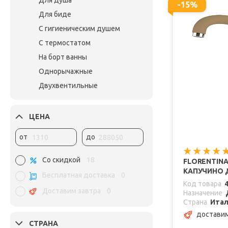
Для душа
-15%
Для биде
С гигиеническим душем
С термостатом
На борт ванны
Однорычажные
Двухвентильные
ЦЕНА
от
до
Со скидкой
18
FLORENTINA
КАПУЧИНО 
Бесплатная доставка
0
Код товара
Доставим завтра
0
Назначение
Страна
Ита
доставим
СТРАНА