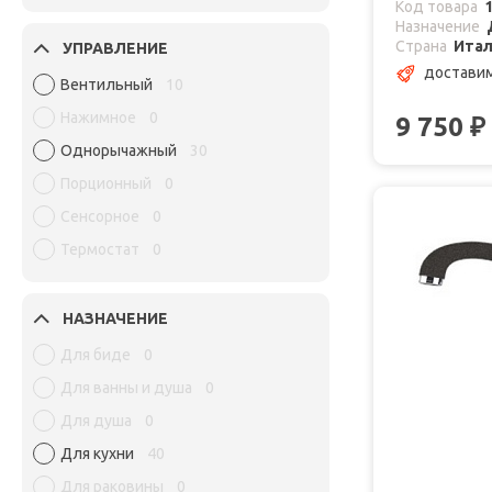
Код товара
Назначение
Страна
Ита
УПРАВЛЕНИЕ
доставим
Вентильный
10
Нажимное
0
9 750
₽
Однорычажный
30
Порционный
0
Сенсорное
0
Термостат
0
НАЗНАЧЕНИЕ
Для биде
0
Для ванны и душа
0
Для душа
0
Для кухни
40
Для раковины
0