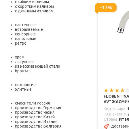
с гибким изливом
с коротким изливом
-17%
с длинным изливом
настенные
встраиваемые
сенсорные
напольные
ретро
хром
латунные
из нержавеющей стали
бронза
недорогие
элитные
FLORENTIN
AV" ЖАСМИ
смесители Россия
производство Германия
Код товара
производство Чехия
Назначение
производство Китай
Страна
Ита
производство Италия
доставим
производство Болгария