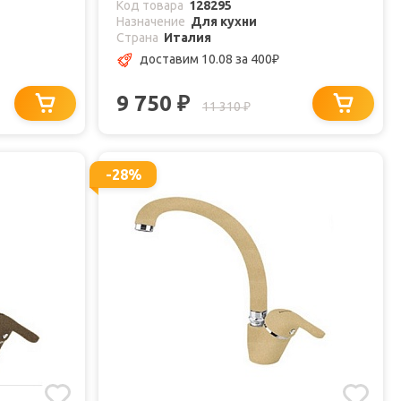
Код товара
128295
Назначение
Для кухни
Страна
Италия
доставим 10.08
за 400
₽
9 750
₽
11 310
₽
-28%