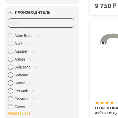
9 750
₽
ПРОИЗВОДИТЕЛЬ
Allen Brau
163
Am.Pm
27
Aquatek
92
Aringa
10
BelBagno
90
Boheme
3
Bravat
49
Cersanit
14
Cezares
514
Clever
22
FLORENTINA
AV" ГРЕЙ Д
показать все