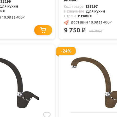
МОЙКИ
128299
Для кухни
Код товара
128297
лия
Назначение
Для кухни
Страна
Италия
 10.08
за 400
₽
доставим 10.08
за 400
₽
9 750
₽
11 798
₽
-24%