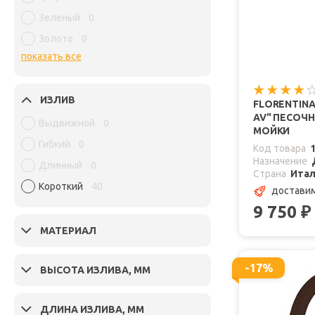
Зеленый
0
Золото
0
показать все
ИЗЛИВ
FLORENTINA
AV" ПЕСОЧ
Выдвижной
0
МОЙКИ
Гибкий
0
Код товара
Назначение
Длинный
0
Страна
Ита
Короткий
40
доставим
9 750
₽
МАТЕРИАЛ
-17%
ВЫСОТА ИЗЛИВА, ММ
ДЛИНА ИЗЛИВА, ММ