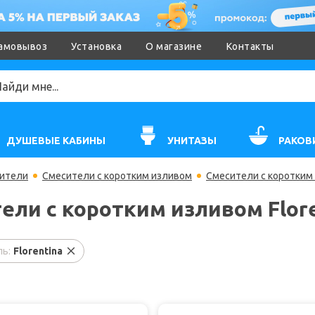
амовывоз
Установка
О магазине
Контакты
ДУШЕВЫЕ КАБИНЫ
УНИТАЗЫ
РАКОВ
ители
Смесители с коротким изливом
Смесители с коротким 
ели с коротким изливом Flor
ь:
Florentina