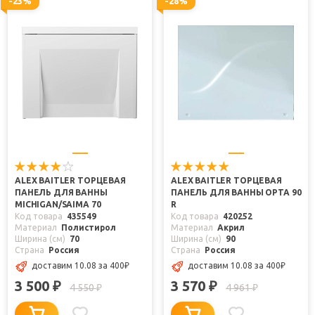
-23%
-28%
ALEX BAITLER ТОРЦЕВАЯ
ALEX BAITLER ТОРЦЕВАЯ
ПАНЕЛЬ ДЛЯ ВАННЫ
ПАНЕЛЬ ДЛЯ ВАННЫ ОРТА 90
MICHIGAN/SAIMA 70
R
Код товара
435549
Код товара
420252
Материал
Полистирол
Материал
Акрил
Ширина (см)
70
Ширина (см)
90
Страна
Россия
Страна
Россия
доставим 10.08
за 400
₽
доставим 10.08
за 400
₽
3 500
3 570
₽
₽
4 550
4 961
₽
₽