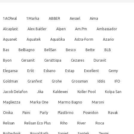
1ACReal
1Marka
ABBER
Aessel
Aima
Alcaplast
Alex Baitler
Alpen
Am.Pm
Ambassador
Aquanet
Aquatek
Aquatika
Astra-Form
Azario
Bas
BelBagno
BellSan
Besco
Bette
BLB
Byon
Cersanit
Ceruttispa
Cezares
Duravit
Elegansa
Erlit
Esbano
Estap
Excellent
Gemy
Goldman
Granfest
Grohe
Grossman
Iddis
IFO
Jacob Delafon
Jika
Kaldewei
Koller Pool
Kolpa San
Magliezza
Marka One
Marmo Bagno
Maroni
Onika
Paini
Parly
Plastbrno
Poseidon
Ravak
Relisan
Relisan Eco Plus
Riho
River
Roca
Roltechnik
Royal Bath
Sanjet
Santek
Teymi