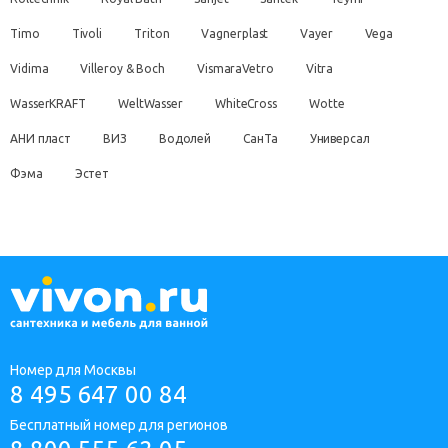
Timo
Tivoli
Triton
Vagnerplast
Vayer
Vega
Vidima
Villeroy & Boch
VismaraVetro
Vitra
WasserKRAFT
WeltWasser
WhiteCross
Wotte
АНИ пласт
ВИЗ
Водолей
СанТа
Универсал
Фэма
Эстет
Номер для Москвы
8 495 647 00 84
Бесплатный номер для регионов