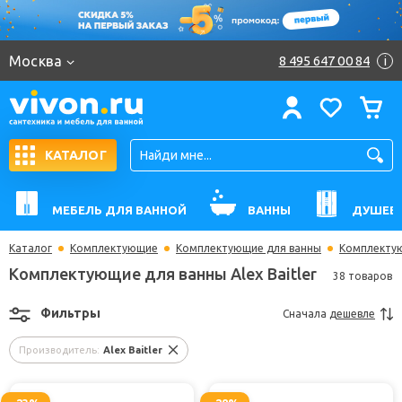
Москва
8 495 647 00 84
i
КАТАЛОГ
МЕБЕЛЬ ДЛЯ ВАННОЙ
ВАННЫ
ДУШЕВ
Каталог
Комплектующие
Комплектующие для ванны
Комплектую
Комплектующие для ванны Alex Baitler
38 товаров
Фильтры
Сначала
дешевле
Производитель:
Alex Baitler