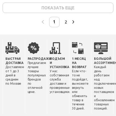
ПОКАЗАТЬ ЕЩЕ
2
БЫСТРАЯ
РАСПРОДАЖИ
ПОДЪЕМ
1 МЕСЯЦ
БОЛЬШОЙ
ДОСТАВКА
Предлагаем
И
НА
АССОРТИМЕ
Доставляем
лучшие
УСТАНОВКА
ВОЗВРАТ
Каждый
от 1 до 3
товары
У нас
Если что-
день
дней в
популярных
собственная
то не
работаем
среднем
брендов
служба
подойдет,
над
по Москве
по
доставки и
вы можете
подключение
отличной
проверенные
вернуть
новых
цене.
установщики.
или
поставщиков
обменять
и
товар в
обновлением
течение
товарных
30 дней.
позиций.