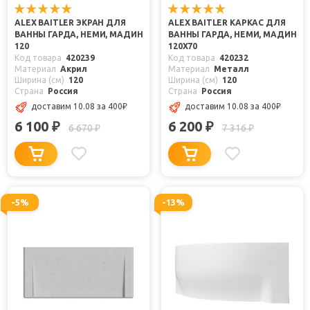
ALEX BAITLER ЭКРАН ДЛЯ
ALEX BAITLER КАРКАС ДЛЯ
ВАННЫ ГАРДА, НЕМИ, МАДИН
ВАННЫ ГАРДА, НЕМИ, МАДИН
120
120Х70
Код товара
420239
Код товара
420232
Материал
Акрил
Материал
Металл
Ширина (см)
120
Ширина (см)
120
Страна
Россия
Страна
Россия
доставим 10.08
за 400
₽
доставим 10.08
за 400
₽
6 100
6 200
₽
₽
6 670
7 316
₽
₽
-5%
-13%