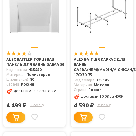
ALEX BAITLER ТОРЦЕВАЯ
ALEX BAITLER КАРКАС ДЛЯ
ПАНЕЛЬ ДЛЯ ВАННЫ SAIMA 80
ВАННЫ
Код товара
435550
GARDA/NEMI/MADIN/MICHIGAN/
Материал
Полистирол
170Х70-75
Ширина (см)
80
Код товара
435545
Страна
Россия
Материал
Металл
Страна
Россия
доставим 10.08
за 400
₽
доставим 10.08
за 400
₽
4 499
4 590
₽
₽
4 995
5 508
₽
₽