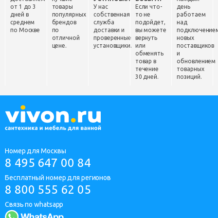
от 1 до 3
товары
У нас
Если что-
день
дней в
популярных
собственная
то не
работаем
среднем
брендов
служба
подойдет,
над
по Москве
по
доставки и
вы можете
подключение
отличной
проверенные
вернуть
новых
цене.
установщики.
или
поставщиков
обменять
и
товар в
обновлением
течение
товарных
30 дней.
позиций.
Номер для Москвы
8 495 647 00 84
Бесплатный номер для регионов
8 800 555 62 05
Связь по whatsapp