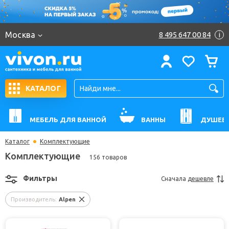
Москва
8 495 647 00 84
i
КАТАЛОГ
МЕБЕЛЬ ДЛЯ ВАННОЙ
ВАННЫ
ДУШЕВ
Каталог
Комплектующие
Комплектующие
156 товаров
Фильтры
Сначала
дешевле
Производитель:
Alpen