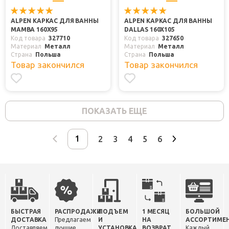
ALPEN КАРКАС ДЛЯ ВАННЫ
ALPEN КАРКАС ДЛЯ ВАННЫ
MAMBA 160Х95
DALLAS 160Х105
Код товара
327710
Код товара
327650
Материал
Металл
Материал
Металл
Страна
Польша
Страна
Польша
Товар закончился
Товар закончился
ПОКАЗАТЬ ЕЩЕ
2
3
4
5
6
БЫСТРАЯ
РАСПРОДАЖИ
ПОДЪЕМ
1 МЕСЯЦ
БОЛЬШОЙ
ДОСТАВКА
Предлагаем
И
НА
АССОРТИМЕ
Доставляем
лучшие
УСТАНОВКА
ВОЗВРАТ
Каждый