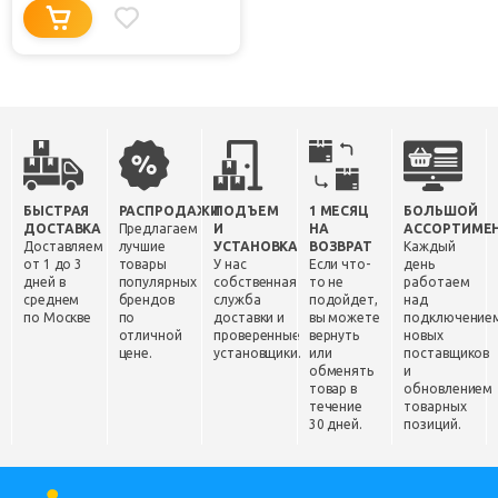
БЫСТРАЯ
РАСПРОДАЖИ
ПОДЪЕМ
1 МЕСЯЦ
БОЛЬШОЙ
ДОСТАВКА
Предлагаем
И
НА
АССОРТИМЕ
Доставляем
лучшие
УСТАНОВКА
ВОЗВРАТ
Каждый
от 1 до 3
товары
У нас
Если что-
день
дней в
популярных
собственная
то не
работаем
среднем
брендов
служба
подойдет,
над
по Москве
по
доставки и
вы можете
подключение
отличной
проверенные
вернуть
новых
цене.
установщики.
или
поставщиков
обменять
и
товар в
обновлением
течение
товарных
30 дней.
позиций.