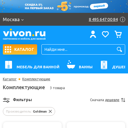
Москва
8 495 647 00 84
i
КАТАЛОГ
МЕБЕЛЬ ДЛЯ ВАННОЙ
ВАННЫ
ДУШЕВ
Каталог
Комплектующие
Комплектующие
3 товара
Фильтры
Сначала
дешевле
Производитель:
Goldman