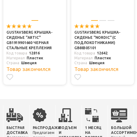
GUSTAVSBERG КРЫШКА-
GUSTAVSBERG КРЫШКА-
СИДЕНЬЕ "ARTIC"
СИДЕНЬЕ "NORDIC" (С
GB1919901660 ЧЕРНАЯ
ПОДЛОКОТНИКАМИ)
СТАЛЬНЫЕ КРЕПЛЕНИЯ
GB88305101
Код товара
12816
Код товара
12642
Материал
Пластик
Материал
Пластик
Страна
Швеция
Страна
Швеция
Товар закончился
Товар закончился
БЫСТРАЯ
РАСПРОДАЖИ
ПОДЪЕМ
1 МЕСЯЦ
БОЛЬШОЙ
ДОСТАВКА
Предлагаем
И
НА
АССОРТИМЕ