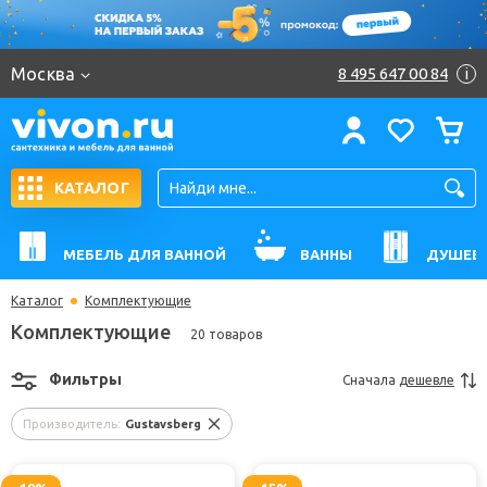
Москва
8 495 647 00 84
i
КАТАЛОГ
МЕБЕЛЬ ДЛЯ ВАННОЙ
ВАННЫ
ДУШЕВ
Каталог
Комплектующие
Комплектующие
20 товаров
Фильтры
Сначала
дешевле
Производитель:
Gustavsberg