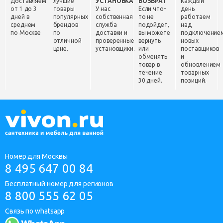
Доставляем
лучшие
УСТАНОВКА
ВОЗВРАТ
Каждый
от 1 до 3
товары
У нас
Если что-
день
дней в
популярных
собственная
то не
работаем
среднем
брендов
служба
подойдет,
над
по Москве
по
доставки и
вы можете
подключение
отличной
проверенные
вернуть
новых
цене.
установщики.
или
поставщиков
обменять
и
товар в
обновлением
течение
товарных
30 дней.
позиций.
Номер для Москвы
8 495 647 00 84
Бесплатный номер для регионов
8 800 555 62 05
Связь по whatsapp