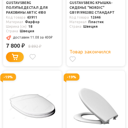
GUSTAVSBERG
GUSTAVSBERG КРЫШКА-
ПОЛУПЬЕДЕСТАЛ ДЛЯ
СИДЕНЬЕ "NORDIC"
РАКОВИНЫ ARTIC 4930
GB1919902002 СТАНДАРТ
Код товара
63911
Код товара
12646
Материал
Фарфор
Материал
Пластик
Ширина (см)
18
Страна
Швеция
Страна
Швеция
доставим 11.08
за 400
₽
7 800
₽
8 892
₽
Товар закончился
-19%
-19%