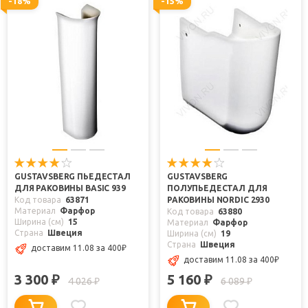
-18%
-15%
GUSTAVSBERG ПЬЕДЕСТАЛ
GUSTAVSBERG
ДЛЯ РАКОВИНЫ BASIC 939
ПОЛУПЬЕДЕСТАЛ ДЛЯ
Код товара
63871
РАКОВИНЫ NORDIC 2930
Материал
Фарфор
Код товара
63880
Ширина (см)
15
Материал
Фарфор
Страна
Швеция
Ширина (см)
19
Страна
Швеция
доставим 11.08
за 400
₽
доставим 11.08
за 400
₽
3 300
5 160
₽
₽
4 026
6 089
₽
₽