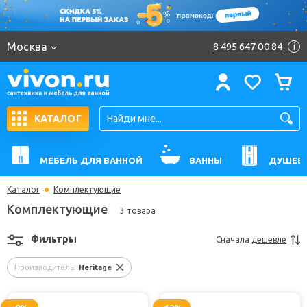
Москва
8 495 647 00 84
i
КАТАЛОГ
МЕБЕЛЬ ДЛЯ ВАННОЙ
ВАННЫ
ДУШЕВ
Каталог
Комплектующие
Комплектующие
3 товара
Фильтры
Сначала
дешевле
Производитель:
Heritage