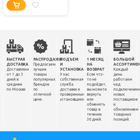
БЫСТРАЯ
РАСПРОДАЖИ
ПОДЪЕМ
1 МЕСЯЦ
БОЛЬШОЙ
ДОСТАВКА
Предлагаем
И
НА
АССОРТИМЕ
Доставляем
лучшие
УСТАНОВКА
ВОЗВРАТ
Каждый
от 1 до 3
товары
У нас
Если что-
день
дней в
популярных
собственная
то не
работаем
среднем
брендов
служба
подойдет,
над
по Москве
по
доставки и
вы можете
подключение
отличной
проверенные
вернуть
новых
цене.
установщики.
или
поставщиков
обменять
и
товар в
обновлением
течение
товарных
30 дней.
позиций.