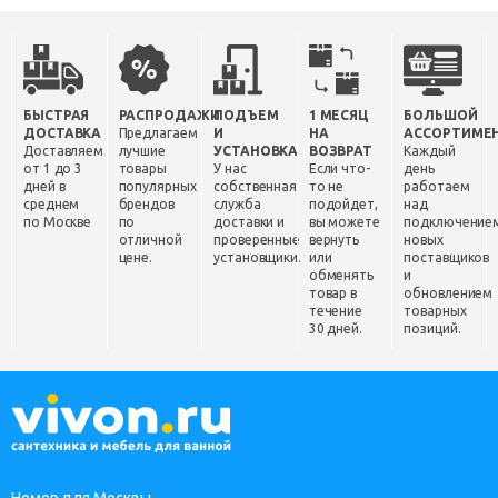
БЫСТРАЯ
РАСПРОДАЖИ
ПОДЪЕМ
1 МЕСЯЦ
БОЛЬШОЙ
ДОСТАВКА
Предлагаем
И
НА
АССОРТИМЕ
Доставляем
лучшие
УСТАНОВКА
ВОЗВРАТ
Каждый
от 1 до 3
товары
У нас
Если что-
день
дней в
популярных
собственная
то не
работаем
среднем
брендов
служба
подойдет,
над
по Москве
по
доставки и
вы можете
подключение
отличной
проверенные
вернуть
новых
цене.
установщики.
или
поставщиков
обменять
и
товар в
обновлением
течение
товарных
30 дней.
позиций.
Номер для Москвы