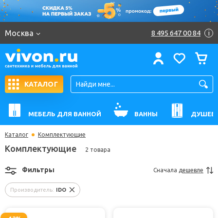
Москва
8 495 647 00 84
i
КАТАЛОГ
МЕБЕЛЬ ДЛЯ ВАННОЙ
ВАННЫ
ДУШЕВ
Каталог
Комплектующие
Комплектующие
2 товара
Фильтры
Сначала
дешевле
Производитель:
IDO