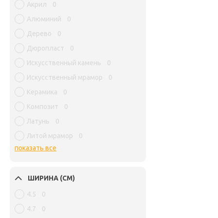
Акрил
0
Алюминий
0
Дерево
0
Дюропласт
0
Искусственный камень
0
Искусственный мрамор
0
Керамика
0
Композит
0
Латунь
0
Литой мрамор
0
показать все
ШИРИНА (СМ)
4.5
0
4.7
0