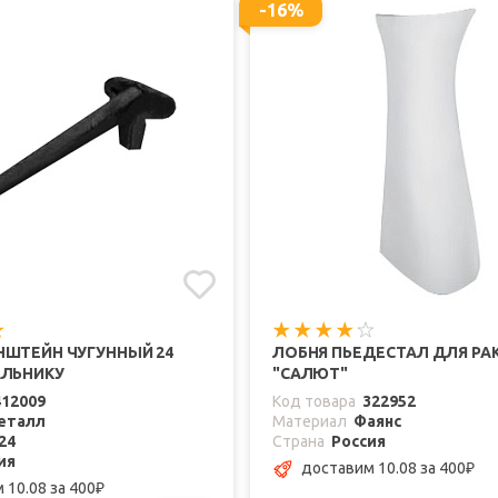
-16%
НШТЕЙН ЧУГУННЫЙ 24
ЛОБНЯ ПЬЕДЕСТАЛ ДЛЯ Р
АЛЬНИКУ
"САЛЮТ"
412009
Код товара
322952
еталл
Материал
Фаянс
24
Страна
Россия
ия
доставим 10.08
за 400
₽
 10.08
за 400
₽