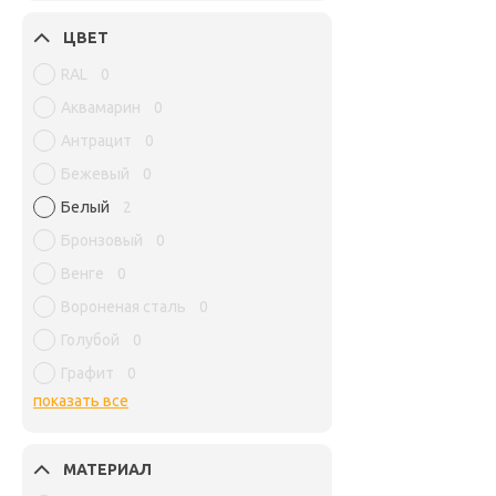
ЦВЕТ
RAL
0
Аквамарин
0
Антрацит
0
Бежевый
0
Белый
2
Бронзовый
0
Венге
0
Вороненая сталь
0
Голубой
0
Графит
0
показать все
МАТЕРИАЛ