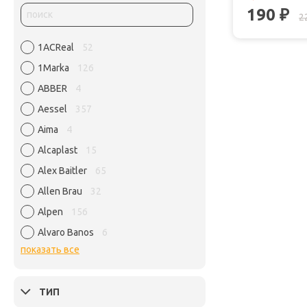
190
₽
2
1ACReal
52
1Marka
126
ABBER
4
Aessel
357
Aima
4
Alcaplast
15
Alex Baitler
65
Allen Brau
32
Alpen
156
Alvaro Banos
6
показать все
ТИП