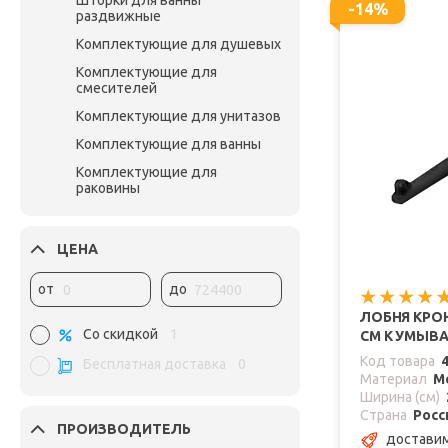
Шторки для ванны
-14%
раздвижные
Комплектующие для душевых
Комплектующие для
смесителей
Комплектующие для унитазов
Комплектующие для ванны
Комплектующие для
раковины
ЦЕНА
от
до
ЛОБНЯ КРО
Со скидкой
1
СМ К УМЫВ
Код товара
Бесплатная доставка
0
Материал
М
Ширина (см)
Страна
Росс
ПРОИЗВОДИТЕЛЬ
доставим