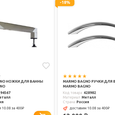
-18%
NO НОЖКИ ДЛЯ ВАННЫ
MARMO BAGNO РУЧКИ ДЛЯ 
GNO
MARMO BAGNO
394567
Код товара
428982
еталл
Материал
Металл
ия
Страна
Россия
 10.08
за 400
доставим 10.08
за 400
₽
₽