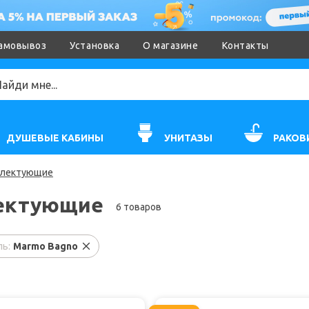
амовывоз
Установка
О магазине
Контакты
ДУШЕВЫЕ КАБИНЫ
УНИТАЗЫ
РАКОВ
лектующие
ектующие
6 товаров
ь:
Marmo Bagno