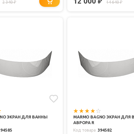
12 000
₽
2 340
14 640
₽
₽
NO ЭКРАН ДЛЯ ВАННЫ
MARMO BAGNO ЭКРАН ДЛЯ 
АВРОРА R
394585
Код товара
394582