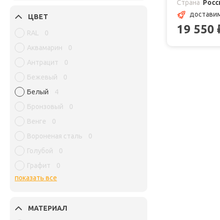
Страна
Росс
доставим
ЦВЕТ
19 550
RAL
0
Аквамарин
0
Антрацит
0
Бежевый
0
Белый
4
Бронзовый
0
Венге
0
Вороненая сталь
0
Голубой
0
Графит
0
показать все
МАТЕРИАЛ