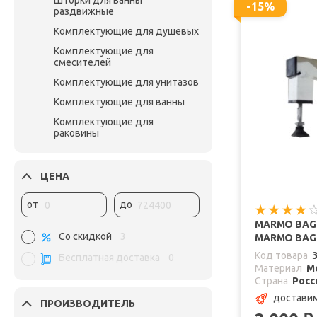
Шторки для ванны
-15%
раздвижные
Комплектующие для душевых
Комплектующие для
смесителей
Комплектующие для унитазов
Комплектующие для ванны
Комплектующие для
раковины
ЦЕНА
от
до
MARMO BAG
Со скидкой
3
MARMO BA
Код товара
Бесплатная доставка
0
Материал
М
Страна
Росс
доставим
ПРОИЗВОДИТЕЛЬ