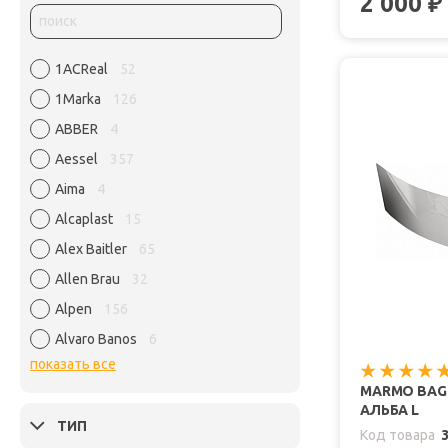
2 000
₽
1ACReal
52
1Marka
126
ABBER
4
Aessel
357
Aima
4
Alcaplast
15
Alex Baitler
65
Allen Brau
32
Alpen
156
Alvaro Banos
6
показать все
MARMO BAG
АЛЬБА L
ТИП
Код товара