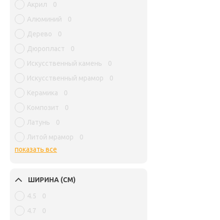
Акрил
0
Алюминий
0
Дерево
0
Дюропласт
0
Искусственный камень
0
Искусственный мрамор
0
Керамика
0
Композит
0
Латунь
0
Литой мрамор
0
показать все
ШИРИНА (СМ)
4.5
0
4.7
0