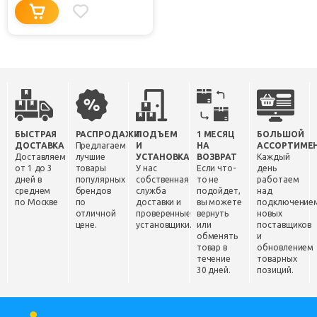
БЫСТРАЯ
РАСПРОДАЖИ
ПОДЪЕМ
1 МЕСЯЦ
БОЛЬШОЙ
ДОСТАВКА
Предлагаем
И
НА
АССОРТИМЕ
Доставляем
лучшие
УСТАНОВКА
ВОЗВРАТ
Каждый
от 1 до 3
товары
У нас
Если что-
день
дней в
популярных
собственная
то не
работаем
среднем
брендов
служба
подойдет,
над
по Москве
по
доставки и
вы можете
подключение
отличной
проверенные
вернуть
новых
цене.
установщики.
или
поставщиков
обменять
и
товар в
обновлением
течение
товарных
30 дней.
позиций.