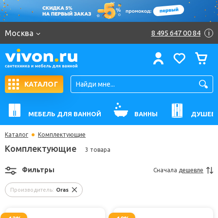
Москва
8 495 647 00 84
i
КАТАЛОГ
МЕБЕЛЬ ДЛЯ ВАННОЙ
ВАННЫ
ДУШЕВ
Каталог
Комплектующие
Комплектующие
3 товара
Фильтры
Сначала
дешевле
Производитель:
Oras