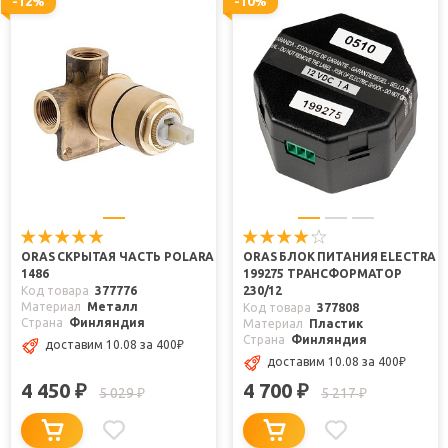
-12%
-10%
ORAS СКРЫТАЯ ЧАСТЬ POLARA
ORAS БЛОК ПИТАНИЯ ELECTRA
1486
199275 ТРАНСФОРМАТОР
Код товара
377776
230/12
Материал
Металл
Код товара
377808
Страна
Финляндия
Материал
Пластик
Страна
Финляндия
доставим 10.08
за 400
₽
доставим 10.08
за 400
₽
4 450
4 700
₽
₽
5 029
5 217
₽
₽