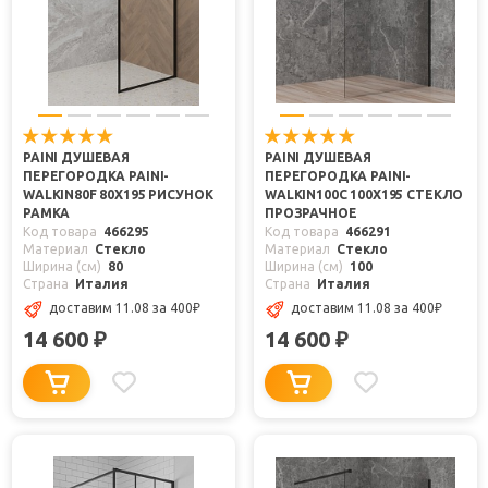
PAINI ДУШЕВАЯ
PAINI ДУШЕВАЯ
ПЕРЕГОРОДКА PAINI-
ПЕРЕГОРОДКА PAINI-
WALKIN80F 80X195 РИСУНОК
WALKIN100C 100X195 СТЕКЛО
РАМКА
ПРОЗРАЧНОЕ
Код товара
466295
Код товара
466291
Материал
Стекло
Материал
Стекло
Ширина (см)
80
Ширина (см)
100
Страна
Италия
Страна
Италия
доставим 11.08
за 400
₽
доставим 11.08
за 400
₽
14 600
14 600
₽
₽