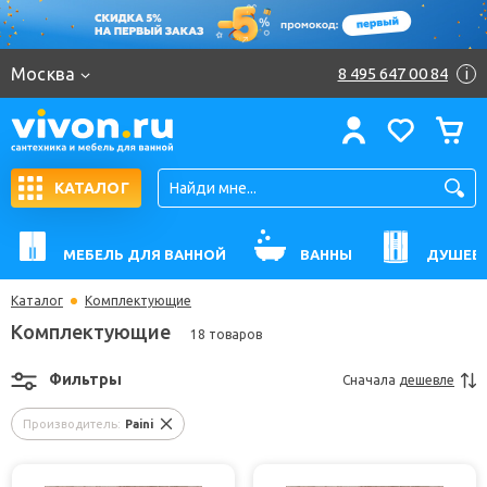
Москва
8 495 647 00 84
i
КАТАЛОГ
МЕБЕЛЬ ДЛЯ ВАННОЙ
ВАННЫ
ДУШЕВ
Каталог
Комплектующие
Комплектующие
18 товаров
Фильтры
Сначала
дешевле
Производитель:
Paini