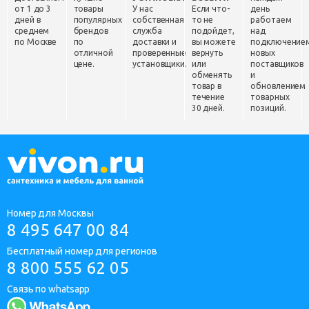
от 1 до 3
товары
У нас
Если что-
день
дней в
популярных
собственная
то не
работаем
среднем
брендов
служба
подойдет,
над
по Москве
по
доставки и
вы можете
подключение
отличной
проверенные
вернуть
новых
цене.
установщики.
или
поставщиков
обменять
и
товар в
обновлением
течение
товарных
30 дней.
позиций.
Номер для Москвы
8 495 647 00 84
Бесплатный номер для регионов
8 800 555 62 05
Связь по whatsapp