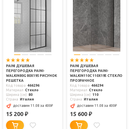
PAINI ДУШЕВАЯ
PAINI ДУШЕВАЯ
ПЕРЕГОРОДКА PAINI-
ПЕРЕГОРОДКА PAINI-
WALKIN80G 80X195 РИСУНОК
WALKIN110C 110X195 СТЕКЛО
РЕШЕТКА
ПРОЗРАЧНОЕ
Код товара
466296
Код товара
466294
Материал
Стекло
Материал
Стекло
Ширина (см)
80
Ширина (см)
110
Страна
Италия
Страна
Италия
доставим 11.08
за 400
₽
доставим 11.08
за 400
₽
15 200
15 600
₽
₽