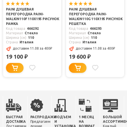
PAINI ДУШЕВАЯ
PAINI ДУШЕВАЯ
ПЕРЕГОРОДКА PAINI-
ПЕРЕГОРОДКА PAINI-
WALKIN110F 110X195 РИСУНОК
WALKIN110G 110X195 РИСУНОК
РАМКА
РЕШЕТКА
Код товара
466292
Код товара
466293
Материал
Стекло
Материал
Стекло
Ширина (см)
110
Ширина (см)
110
Страна
Италия
Страна
Италия
доставим 11.08
за 400
₽
доставим 11.08
за 400
₽
19 100
19 600
₽
₽
БЫСТРАЯ
РАСПРОДАЖИ
ПОДЪЕМ
1 МЕСЯЦ
БОЛЬШОЙ
ДОСТАВКА
Предлагаем
И
НА
АССОРТИМЕ
Доставляем
лучшие
УСТАНОВКА
ВОЗВРАТ
Каждый