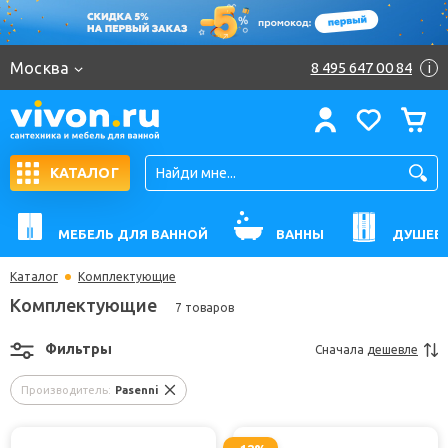
Москва
8 495 647 00 84
i
КАТАЛОГ
МЕБЕЛЬ ДЛЯ ВАННОЙ
ВАННЫ
ДУШЕВ
Каталог
Комплектующие
Комплектующие
7 товаров
Фильтры
Сначала
дешевле
Производитель:
Pasenni