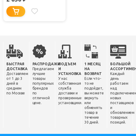
БЫСТРАЯ
РАСПРОДАЖИ
ПОДЪЕМ
1 МЕСЯЦ
БОЛЬШОЙ
ДОСТАВКА
Предлагаем
И
НА
АССОРТИМЕ
Доставляем
лучшие
УСТАНОВКА
ВОЗВРАТ
Каждый
от 1 до 3
товары
У нас
Если что-
день
дней в
популярных
собственная
то не
работаем
среднем
брендов
служба
подойдет,
над
по Москве
по
доставки и
вы можете
подключение
отличной
проверенные
вернуть
новых
цене.
установщики.
или
поставщиков
обменять
и
товар в
обновлением
течение
товарных
30 дней.
позиций.