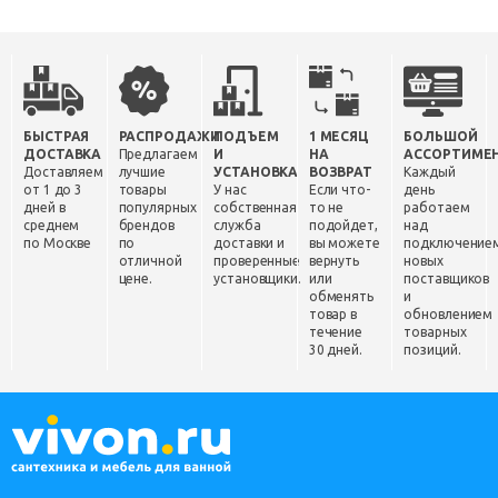
БЫСТРАЯ
РАСПРОДАЖИ
ПОДЪЕМ
1 МЕСЯЦ
БОЛЬШОЙ
ДОСТАВКА
Предлагаем
И
НА
АССОРТИМЕ
Доставляем
лучшие
УСТАНОВКА
ВОЗВРАТ
Каждый
от 1 до 3
товары
У нас
Если что-
день
дней в
популярных
собственная
то не
работаем
среднем
брендов
служба
подойдет,
над
по Москве
по
доставки и
вы можете
подключение
отличной
проверенные
вернуть
новых
цене.
установщики.
или
поставщиков
обменять
и
товар в
обновлением
течение
товарных
30 дней.
позиций.