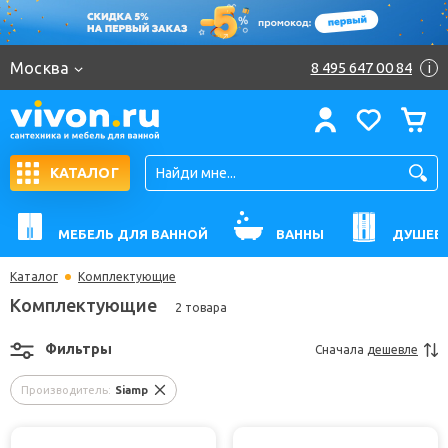
Москва
8 495 647 00 84
i
КАТАЛОГ
МЕБЕЛЬ ДЛЯ ВАННОЙ
ВАННЫ
ДУШЕВ
Каталог
Комплектующие
Комплектующие
2 товара
Фильтры
Сначала
дешевле
Производитель:
Siamp