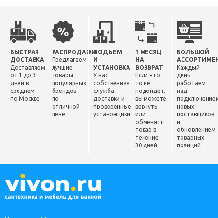
БЫСТРАЯ
РАСПРОДАЖИ
ПОДЪЕМ
1 МЕСЯЦ
БОЛЬШОЙ
ДОСТАВКА
Предлагаем
И
НА
АССОРТИМЕ
Доставляем
лучшие
УСТАНОВКА
ВОЗВРАТ
Каждый
от 1 до 3
товары
У нас
Если что-
день
дней в
популярных
собственная
то не
работаем
среднем
брендов
служба
подойдет,
над
по Москве
по
доставки и
вы можете
подключение
отличной
проверенные
вернуть
новых
цене.
установщики.
или
поставщиков
обменять
и
товар в
обновлением
течение
товарных
30 дней.
позиций.