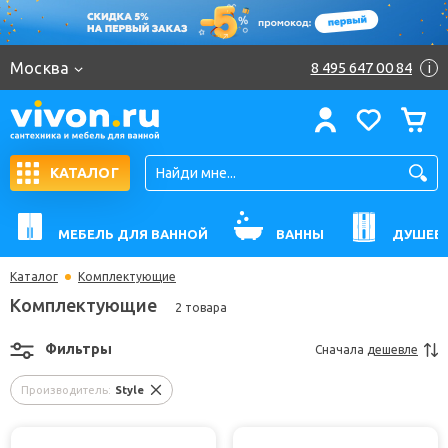
Москва
8 495 647 00 84
i
КАТАЛОГ
МЕБЕЛЬ ДЛЯ ВАННОЙ
ВАННЫ
ДУШЕВ
Каталог
Комплектующие
Комплектующие
2 товара
Фильтры
Сначала
дешевле
Производитель:
Style