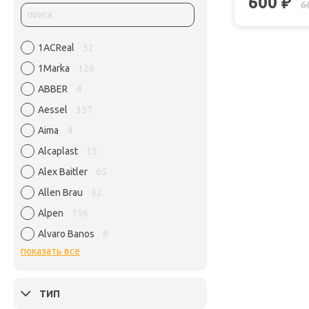
600
₽
6
1ACReal
52
1Marka
126
ABBER
4
Aessel
357
Aima
4
Alcaplast
15
Alex Baitler
65
Allen Brau
32
Alpen
156
Alvaro Banos
6
показать все
ТИП