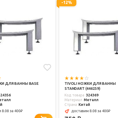
-12%
КИ ДЛЯ ВАННЫ BASE
TIVOLI НОЖКИ ДЛЯ ВАННЫ
STANDART (446259)
324356
Код товара
324369
еталл
Материал
Металл
ай
Страна
Китай
 8.08
за 400
доставим 8.08
за 400
₽
₽