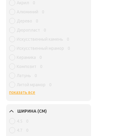
Акрил
0
Алюминий
0
Дерево
0
Дюропласт
0
Искусственный камень
0
Искусственный мрамор
0
Керамика
0
Композит
0
Латунь
0
Литой мрамор
0
показать все
ШИРИНА (СМ)
4.5
0
4.7
0