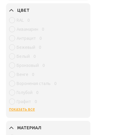
ЦВЕТ
RAL
0
Аквамарин
0
Антрацит
0
Бежевый
0
Белый
0
Бронзовый
0
Венге
0
Вороненая сталь
0
Голубой
0
Графит
0
показать все
МАТЕРИАЛ