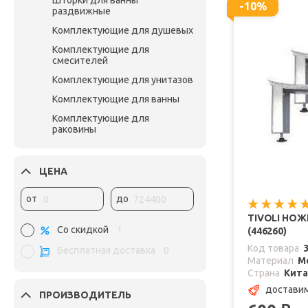
Шторки для ванны
-10%
раздвижные
Комплектующие для душевых
Комплектующие для
смесителей
Комплектующие для унитазов
Комплектующие для ванны
Комплектующие для
раковины
ЦЕНА
от
до
TIVOLI НОЖ
Со скидкой
1
(446260)
Код товара
Бесплатная доставка
0
Материал
М
Страна
Кит
доставим
ПРОИЗВОДИТЕЛЬ