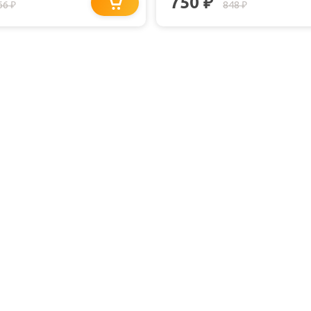
750
₽
66
848
₽
₽