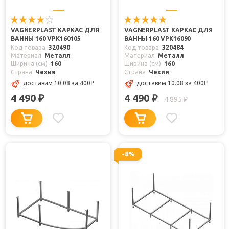
VAGNERPLAST КАРКАС ДЛЯ
VAGNERPLAST КАРКАС ДЛЯ
ВАННЫ 160 VPK160105
ВАННЫ 160 VPK16090
Код товара
320490
Код товара
320484
Материал
Металл
Материал
Металл
Ширина (см)
160
Ширина (см)
160
Страна
Чехия
Страна
Чехия
доставим 10.08
за 400
₽
доставим 10.08
за 400
₽
4 490
4 490
₽
₽
4 895
₽
-8%