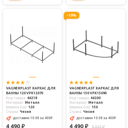
-19%
VAGNERPLAST КАРКАС ДЛЯ
VAGNERPLAST КАРКАС ДЛЯ
ВАННЫ 120 VPK12070
ВАННЫ 150 VPK15090
Код товара
46218
Код товара
46200
Материал
Металл
Материал
Металл
Ширина (см)
120
Ширина (см)
150
Страна
Чехия
Страна
Чехия
доставим 10.08
за 400
₽
доставим 10.08
за 400
₽
4 490
4 490
₽
₽
5 557
₽