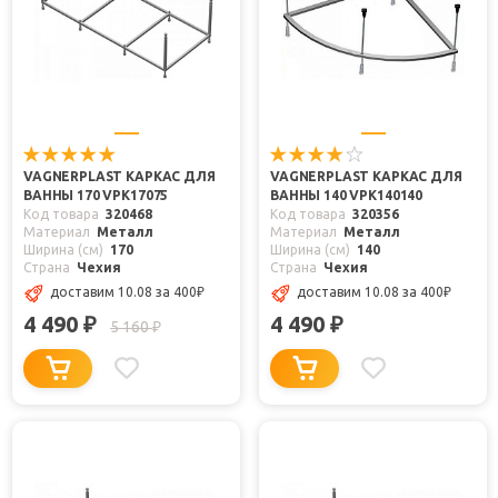
VAGNERPLAST КАРКАС ДЛЯ
VAGNERPLAST КАРКАС ДЛЯ
ВАННЫ 170 VPK17075
ВАННЫ 140 VPK140140
Код товара
320468
Код товара
320356
Материал
Металл
Материал
Металл
Ширина (см)
170
Ширина (см)
140
Страна
Чехия
Страна
Чехия
доставим 10.08
за 400
₽
доставим 10.08
за 400
₽
4 490
4 490
₽
₽
5 160
₽