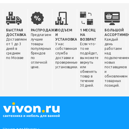
БЫСТРАЯ
РАСПРОДАЖИ
ПОДЪЕМ
1 МЕСЯЦ
БОЛЬШОЙ
ДОСТАВКА
Предлагаем
И
НА
АССОРТИМЕ
Доставляем
лучшие
УСТАНОВКА
ВОЗВРАТ
Каждый
от 1 до 3
товары
У нас
Если что-
день
дней в
популярных
собственная
то не
работаем
среднем
брендов
служба
подойдет,
над
по Москве
по
доставки и
вы можете
подключение
отличной
проверенные
вернуть
новых
цене.
установщики.
или
поставщиков
обменять
и
товар в
обновлением
течение
товарных
30 дней.
позиций.