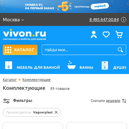
Москва
8 495 647 00 84
i
КАТАЛОГ
МЕБЕЛЬ ДЛЯ ВАННОЙ
ВАННЫ
ДУШЕВ
Каталог
Комплектующие
Комплектующие
89 товаров
Фильтры
Сначала
дешевле
Производитель:
Vagnerplast