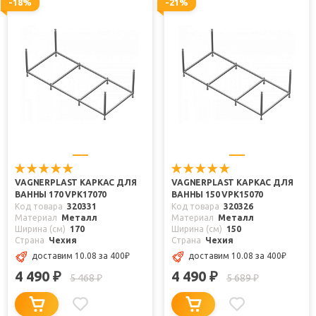
-18%
-21%
VAGNERPLAST КАРКАС ДЛЯ
VAGNERPLAST КАРКАС ДЛЯ
ВАННЫ 170 VPK17070
ВАННЫ 150 VPK15070
Код товара
320331
Код товара
320326
Материал
Металл
Материал
Металл
Ширина (см)
170
Ширина (см)
150
Страна
Чехия
Страна
Чехия
доставим 10.08
за 400
₽
доставим 10.08
за 400
₽
4 490
4 490
₽
₽
5 468
5 689
₽
₽