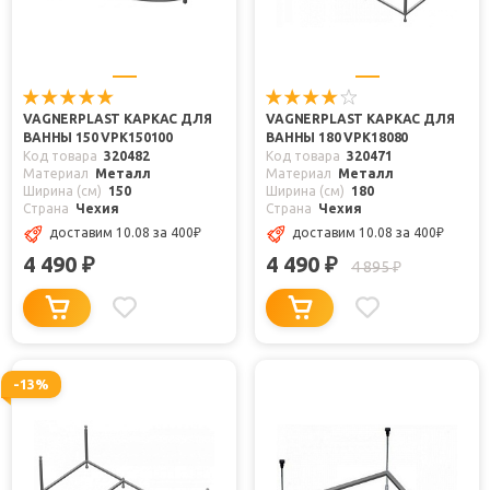
VAGNERPLAST КАРКАС ДЛЯ
VAGNERPLAST КАРКАС ДЛЯ
ВАННЫ 150 VPK150100
ВАННЫ 180 VPK18080
Код товара
320482
Код товара
320471
Материал
Металл
Материал
Металл
Ширина (см)
150
Ширина (см)
180
Страна
Чехия
Страна
Чехия
доставим 10.08
за 400
₽
доставим 10.08
за 400
₽
4 490
4 490
₽
₽
4 895
₽
-13%