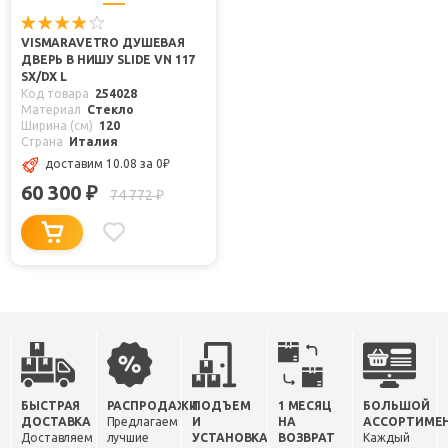
VISMARAVETRO ДУШЕВАЯ
ДВЕРЬ В НИШУ SLIDE VN 117
SX/DX L
Код товара
254028
Материал
Стекло
Ширина (см)
120
Страна
Италия
доставим 10.08
за 0
₽
60 300
₽
74 772
₽
БЫСТРАЯ
РАСПРОДАЖИ
ПОДЪЕМ
1 МЕСЯЦ
БОЛЬШОЙ
ДОСТАВКА
Предлагаем
И
НА
АССОРТИМЕ
Доставляем
лучшие
УСТАНОВКА
ВОЗВРАТ
Каждый