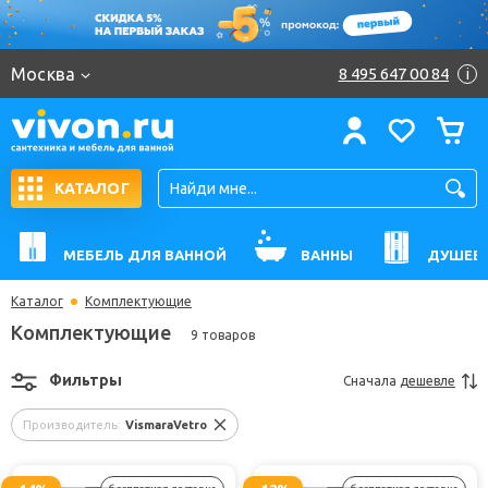
Москва
8 495 647 00 84
i
КАТАЛОГ
МЕБЕЛЬ ДЛЯ ВАННОЙ
ВАННЫ
ДУШЕВ
Каталог
Комплектующие
Комплектующие
9 товаров
Фильтры
Сначала
дешевле
Производитель:
VismaraVetro