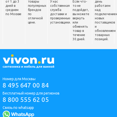
от 1 до 3
товары
У нас
Если что-
день
дней в
популярных
собственная
то не
работаем
среднем
брендов
служба
подойдет,
над
по Москве
по
доставки и
вы можете
подключение
отличной
проверенные
вернуть
новых
цене.
установщики.
или
поставщиков
обменять
и
товар в
обновлением
течение
товарных
30 дней.
позиций.
Номер для Москвы
8 495 647 00 84
Бесплатный номер для регионов
8 800 555 62 05
Связь по whatsapp