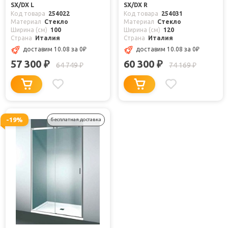
SX/DX L
SX/DX R
Код товара
254022
Код товара
254031
Материал
Стекло
Материал
Стекло
Ширина (см)
100
Ширина (см)
120
Страна
Италия
Страна
Италия
доставим 10.08
за 0
₽
доставим 10.08
за 0
₽
57 300
60 300
₽
₽
64 749
74 169
₽
₽
-19%
бесплатная доставка