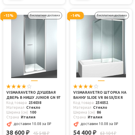
-15%
-14%
бесплатная доставка
бесплатная доставка
VISMARAVETRO ДУШЕВАЯ
VISMARAVETRO ШТОРКА НА
ДВЕРЬ В НИШУ JUNIOR GN 97
ВАННУ SLIDE VR 86 SX/DX R
Код товара
254038
Код товара
254052
Материал
Стекло
Материал
Стекло
Ширина (см)
100
Ширина (см)
86
Страна
Италия
Страна
Италия
доставим 10.08
за 0
₽
доставим 10.08
за 0
₽
38 600
54 400
₽
₽
45 548
63 104
₽
₽