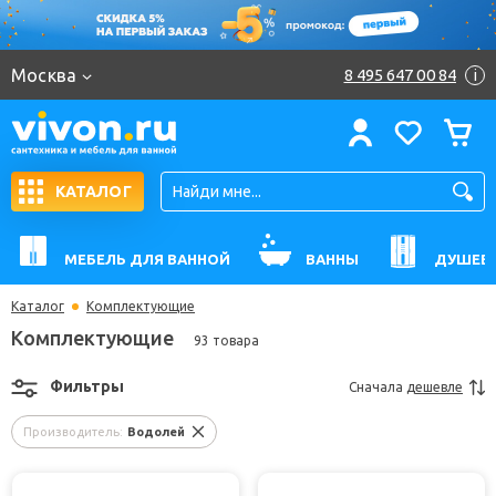
Москва
8 495 647 00 84
i
КАТАЛОГ
МЕБЕЛЬ ДЛЯ ВАННОЙ
ВАННЫ
ДУШЕВ
Каталог
Комплектующие
Комплектующие
93 товара
Фильтры
Сначала
дешевле
Производитель:
Водолей