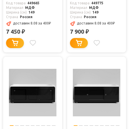
Код товара
449665
Код товара
449775
Материал
МДФ
Материал
МДФ
Ширина (см)
149
Ширина (см)
149
Страна
Россия
Страна
Россия
доставим 8.08
за 400
₽
доставим 8.08
за 400
₽
7 450
7 900
₽
₽