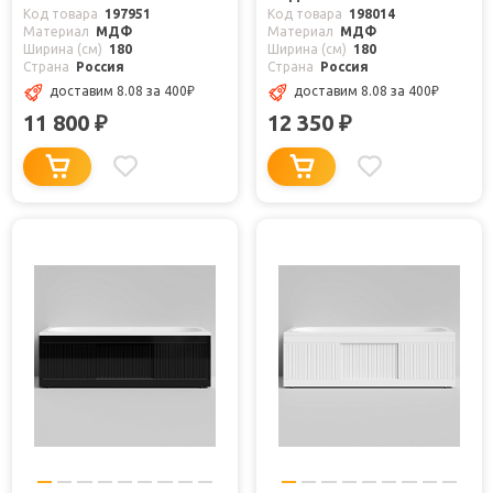
Код товара
197951
Код товара
198014
Материал
МДФ
Материал
МДФ
Ширина (см)
180
Ширина (см)
180
Страна
Россия
Страна
Россия
доставим 8.08
за 400
₽
доставим 8.08
за 400
₽
11 800
12 350
₽
₽