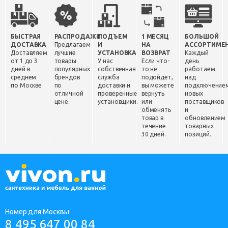
БЫСТРАЯ
РАСПРОДАЖИ
ПОДЪЕМ
1 МЕСЯЦ
БОЛЬШОЙ
ДОСТАВКА
Предлагаем
И
НА
АССОРТИМЕ
Доставляем
лучшие
УСТАНОВКА
ВОЗВРАТ
Каждый
от 1 до 3
товары
У нас
Если что-
день
дней в
популярных
собственная
то не
работаем
среднем
брендов
служба
подойдет,
над
по Москве
по
доставки и
вы можете
подключение
отличной
проверенные
вернуть
новых
цене.
установщики.
или
поставщиков
обменять
и
товар в
обновлением
течение
товарных
30 дней.
позиций.
Номер для Москвы
8 495 647 00 84