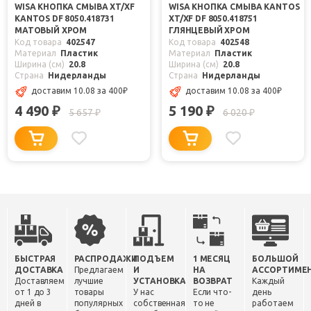
WISA КНОПКА СМЫВА XT/XF
WISA КНОПКА СМЫВА KANTOS
KANTOS DF 8050.418731
XT/XF DF 8050.418751
МАТОВЫЙ ХРОМ
ГЛЯНЦЕВЫЙ ХРОМ
Код товара
402547
Код товара
402548
Материал
Пластик
Материал
Пластик
Ширина (см)
20.8
Ширина (см)
20.8
Страна
Нидерланды
Страна
Нидерланды
доставим 10.08
за 400
₽
доставим 10.08
за 400
₽
4 490
5 190
₽
₽
5 657
6 020
₽
₽
БЫСТРАЯ
РАСПРОДАЖИ
ПОДЪЕМ
1 МЕСЯЦ
БОЛЬШОЙ
ДОСТАВКА
Предлагаем
И
НА
АССОРТИМЕ
Доставляем
лучшие
УСТАНОВКА
ВОЗВРАТ
Каждый
от 1 до 3
товары
У нас
Если что-
день
дней в
популярных
собственная
то не
работаем