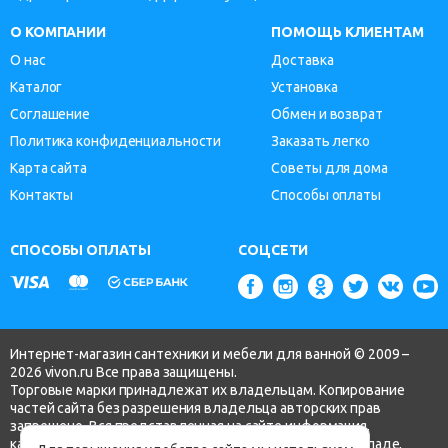
О КОМПАНИИ
ПОМОЩЬ КЛИЕНТАМ
О нас
Доставка
Каталог
Установка
Соглашение
Обмен и возврат
Политика конфиденциальности
Заказать легко
Карта сайта
Советы для дома
Контакты
Способы оплаты
СПОСОБЫ ОПЛАТЫ
СОЦСЕТИ
Интернет-магазин сантехники и мебели для ванной © 2009 –
2026 vivon.ru Все права защищены.
Торговые марки принадлежат их владельцам. Копирование
частей сайта без разрешения владельца авторских прав
запрещено. Вся представленная на сайте информация,
касающаяся технических характеристик, наличия на складе,