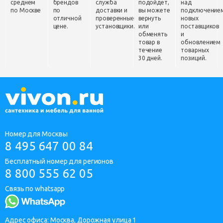
среднем
брендов
служба
подойдет,
над
по Москве
по
доставки и
вы можете
подключение
отличной
проверенные
вернуть
новых
цене.
установщики.
или
поставщиков
обменять
и
товар в
обновлением
течение
товарных
30 дней.
позиций.
Номер для Москвы
8 495 647 00 84
Бесплатный номер для регионов
8 800 555 62 05
Связь по whatsapp
Адрес офиса: Москва, Дорожная улица 1