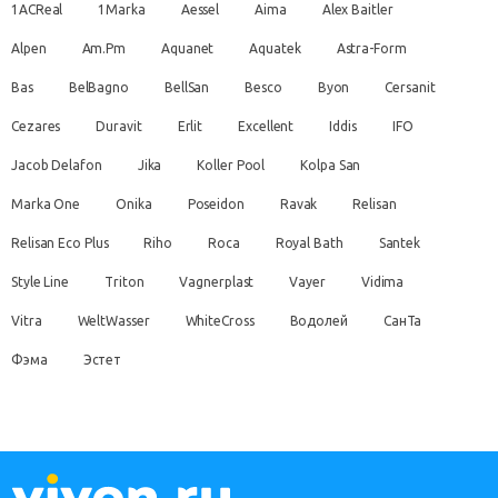
1ACReal
1Marka
Aessel
Aima
Alex Baitler
Alpen
Am.Pm
Aquanet
Aquatek
Astra-Form
Bas
BelBagno
BellSan
Besco
Byon
Cersanit
Cezares
Duravit
Erlit
Excellent
Iddis
IFO
Jacob Delafon
Jika
Koller Pool
Kolpa San
Marka One
Onika
Poseidon
Ravak
Relisan
Relisan Eco Plus
Riho
Roca
Royal Bath
Santek
Style Line
Triton
Vagnerplast
Vayer
Vidima
Vitra
WeltWasser
WhiteCross
Водолей
СанТа
Фэма
Эстет