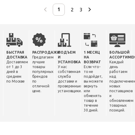
2
3
БЫСТРАЯ
РАСПРОДАЖИ
ПОДЪЕМ
1 МЕСЯЦ
БОЛЬШОЙ
ДОСТАВКА
Предлагаем
И
НА
АССОРТИМЕ
Доставляем
лучшие
УСТАНОВКА
ВОЗВРАТ
Каждый
от 1 до 3
товары
У нас
Если что-
день
дней в
популярных
собственная
то не
работаем
среднем
брендов
служба
подойдет,
над
по Москве
по
доставки и
вы можете
подключение
отличной
проверенные
вернуть
новых
цене.
установщики.
или
поставщиков
обменять
и
товар в
обновлением
течение
товарных
30 дней.
позиций.