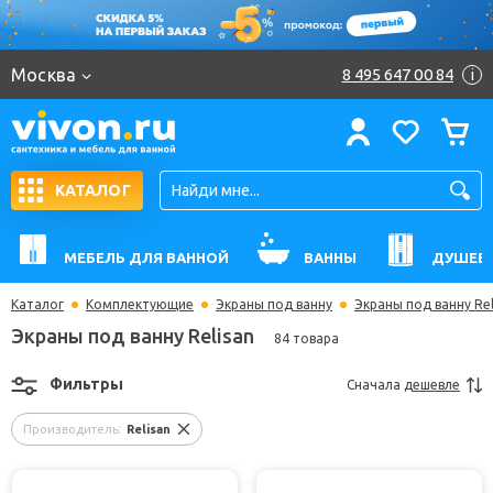
Москва
8 495 647 00 84
i
КАТАЛОГ
МЕБЕЛЬ ДЛЯ ВАННОЙ
ВАННЫ
ДУШЕВ
Каталог
Комплектующие
Экраны под ванну
Экраны под ванну Rel
Экраны под ванну Relisan
84 товара
Фильтры
Сначала
дешевле
Производитель:
Relisan