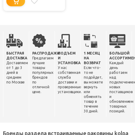
БЫСТРАЯ
РАСПРОДАЖИ
ПОДЪЕМ
1 МЕСЯЦ
БОЛЬШОЙ
ДОСТАВКА
Предлагаем
И
НА
АССОРТИМЕ
Доставляем
лучшие
УСТАНОВКА
ВОЗВРАТ
Каждый
от 1 до 3
товары
У нас
Если что-
день
дней в
популярных
собственная
то не
работаем
среднем
брендов
служба
подойдет,
над
по Москве
по
доставки и
вы можете
подключение
отличной
проверенные
вернуть
новых
цене.
установщики.
или
поставщиков
обменять
и
товар в
обновлением
течение
товарных
30 дней.
позиций.
Бренды раздела встраиваемые раковины kolpa