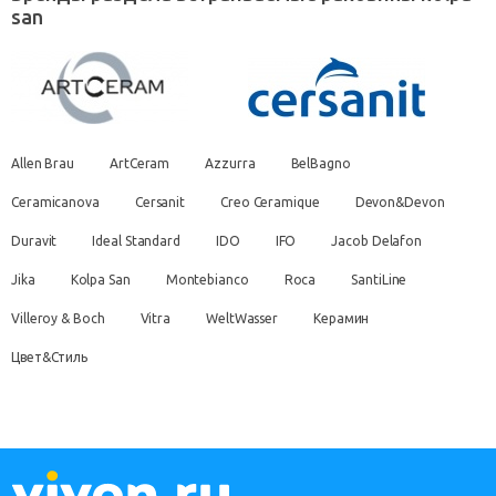
san
Allen Brau
ArtCeram
Azzurra
BelBagno
Ceramicanova
Cersanit
Creo Ceramique
Devon&Devon
Duravit
Ideal Standard
IDO
IFO
Jacob Delafon
Jika
Kolpa San
Montebianco
Roca
SantiLine
Villeroy & Boch
Vitra
WeltWasser
Керамин
Цвет&Стиль