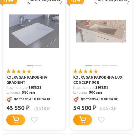
-14%
-21%
бесплатная доставка
бесплатная доставка
KOLPA SAN РАКОВИНА
KOLPA SAN РАКОВИНА LUX
GRADIENT
CONCEPT 90 R
Код товара
395328
Код товара
395351
Ширина
580 мм
Ширина
900 мм
доставим 10.08
за 0
₽
доставим 10.08
за 0
₽
43 550
54 500
₽
₽
50 518
68 670
₽
₽