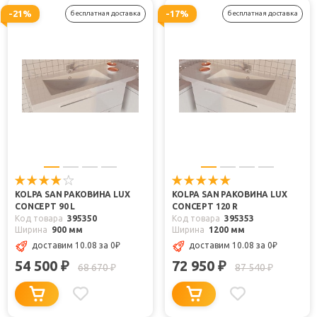
-21%
-17%
бесплатная доставка
бесплатная доставка
KOLPA SAN РАКОВИНА LUX
KOLPA SAN РАКОВИНА LUX
CONCEPT 90 L
CONCEPT 120 R
Код товара
395350
Код товара
395353
Ширина
900 мм
Ширина
1200 мм
доставим 10.08
за 0
₽
доставим 10.08
за 0
₽
54 500
72 950
₽
₽
68 670
87 540
₽
₽