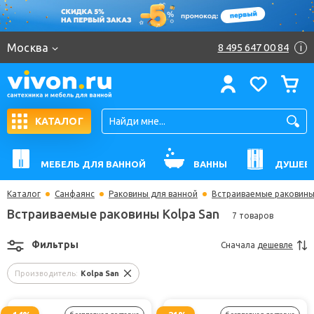
Москва
8 495 647 00 84
i
КАТАЛОГ
МЕБЕЛЬ ДЛЯ ВАННОЙ
ВАННЫ
ДУШЕВ
Каталог
Санфаянс
Раковины для ванной
Встраиваемые раковин
Встраиваемые раковины Kolpa San
7 товаров
Фильтры
Сначала
дешевле
Производитель:
Kolpa San