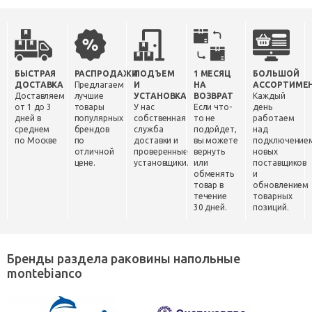
БЫСТРАЯ
РАСПРОДАЖИ
ПОДЪЕМ
1 МЕСЯЦ
БОЛЬШОЙ
ДОСТАВКА
Предлагаем
И
НА
АССОРТИМЕ
Доставляем
лучшие
УСТАНОВКА
ВОЗВРАТ
Каждый
от 1 до 3
товары
У нас
Если что-
день
дней в
популярных
собственная
то не
работаем
среднем
брендов
служба
подойдет,
над
по Москве
по
доставки и
вы можете
подключение
отличной
проверенные
вернуть
новых
цене.
установщики.
или
поставщиков
обменять
и
товар в
обновлением
течение
товарных
30 дней.
позиций.
Бренды раздела раковины напольные
montebianco