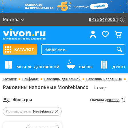
Москва
8 495 647 00 84
i
КАТАЛОГ
МЕБЕЛЬ ДЛЯ ВАННОЙ
ВАННЫ
ДУШЕВ
Каталог
Санфаянс
Раковины для ванной
Раковины напольные
Раковины напольные Montebianco
1 товар
Фильтры
Сначала
дешевле
Производитель:
Montebianco