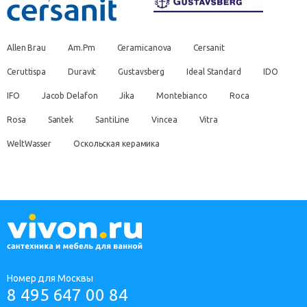
Allen Brau
Am.Pm
Ceramicanova
Cersanit
Ceruttispa
Duravit
Gustavsberg
Ideal Standard
IDO
IFO
Jacob Delafon
Jika
Montebianco
Roca
Rosa
Santek
SantiLine
Vincea
Vitra
WeltWasser
Оскольская керамика
Номер для Москвы
8 495 647 00 84