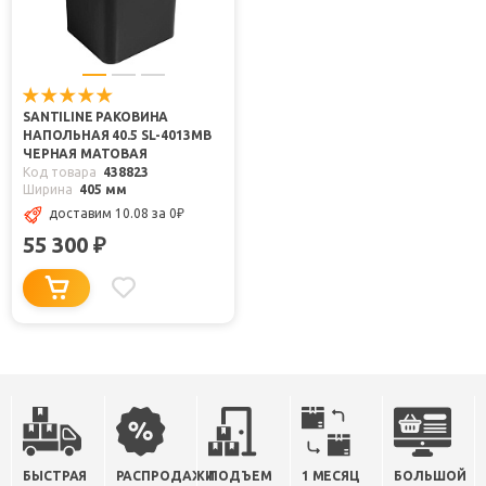
SANTILINE РАКОВИНА
НАПОЛЬНАЯ 40.5 SL-4013MB
ЧЕРНАЯ МАТОВАЯ
Код товара
438823
Ширина
405 мм
доставим 10.08
за 0
₽
55 300
₽
БЫСТРАЯ
РАСПРОДАЖИ
ПОДЪЕМ
1 МЕСЯЦ
БОЛЬШОЙ