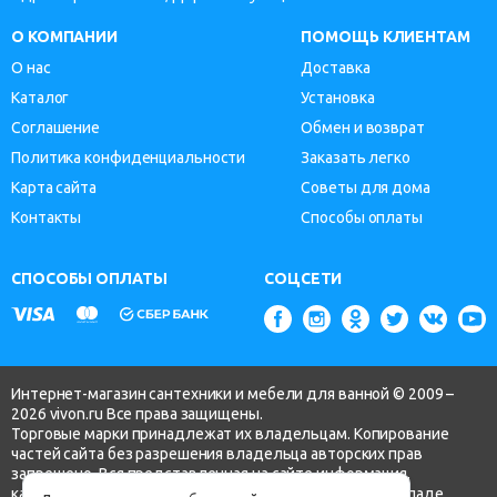
О КОМПАНИИ
ПОМОЩЬ КЛИЕНТАМ
О нас
Доставка
Каталог
Установка
Соглашение
Обмен и возврат
Политика конфиденциальности
Заказать легко
Карта сайта
Советы для дома
Контакты
Способы оплаты
СПОСОБЫ ОПЛАТЫ
СОЦСЕТИ
Интернет-магазин сантехники и мебели для ванной © 2009 –
2026 vivon.ru Все права защищены.
Торговые марки принадлежат их владельцам. Копирование
частей сайта без разрешения владельца авторских прав
запрещено. Вся представленная на сайте информация,
касающаяся технических характеристик, наличия на складе,