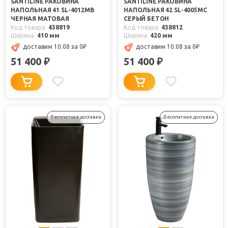
SANTILINE РАКОВИНА
SANTILINE РАКОВИНА
НАПОЛЬНАЯ 41 SL-4012MB
НАПОЛЬНАЯ 42 SL-4005MС
ЧЕРНАЯ МАТОВАЯ
СЕРЫЙ БЕТОН
Код товара
438819
Код товара
438812
Ширина
410 мм
Ширина
420 мм
доставим 10.08
за 0
₽
доставим 10.08
за 0
₽
51 400
51 400
₽
₽
бесплатная доставка
бесплатная доставка