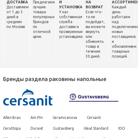
ДОСТАВКА
Предлагаем
И
НА
АССОРТИМЕ
Доставляем
лучшие
УСТАНОВКА
ВОЗВРАТ
Каждый
от 1 до 3
товары
У нас
Если что-
день
дней в
популярных
собственная
то не
работаем
среднем
брендов
служба
подойдет,
над
по Москве
по
доставки и
вы можете
подключение
отличной
проверенные
вернуть
новых
цене.
установщики.
или
поставщиков
обменять
и
товар в
обновлением
течение
товарных
30 дней.
позиций.
Бренды раздела раковины напольные
Allen Brau
Am.Pm
Ceramicanova
Cersanit
Ceruttispa
Duravit
Gustavsberg
Ideal Standard
IDO