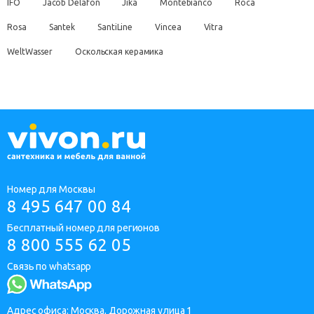
IFO
Jacob Delafon
Jika
Montebianco
Roca
Rosa
Santek
SantiLine
Vincea
Vitra
WeltWasser
Оскольская керамика
Номер для Москвы
8 495 647 00 84
Бесплатный номер для регионов
8 800 555 62 05
Связь по whatsapp
Адрес офиса: Москва, Дорожная улица 1