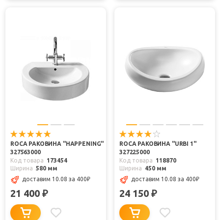
ROCA РАКОВИНА "HAPPENING"
ROCA РАКОВИНА "URBI 1"
327563000
327225000
Код товара
173454
Код товара
118870
Ширина
580 мм
Ширина
450 мм
доставим 10.08
за 400
₽
доставим 10.08
за 400
₽
21 400
24 150
₽
₽