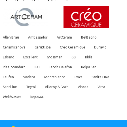
Allen Brau
Ambassador
ArtCeram
BelBagno
Ceramicanova
Ceruttispa
Creo Ceramique
Duravit
Esbano
Excellent
Grossman
GSI
Iddis
Ideal Standard
IFO
Jacob Delafon
Kolpa San
Laufen
Madera
Montebianco
Roca
Sanita Luxe
SantiLine
Teymi
Villeroy & Boch
Vincea
Vitra
WeltWasser
Керамин