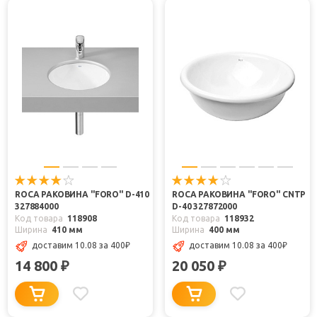
ROCA РАКОВИНА "FORO" D-410
ROCA РАКОВИНА "FORO" CNTP
327884000
D-40 327872000
Код товара
118908
Код товара
118932
Ширина
410 мм
Ширина
400 мм
доставим 10.08
за 400
₽
доставим 10.08
за 400
₽
14 800
20 050
₽
₽