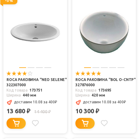
-5%
ROCA РАКОВИНА "NEO SELENE"
ROCA РАКОВИНА "BOL O-CNTP"
322307000
327876000
Код товара
173751
Код товара
173695
Ширина
440 мм
Ширина
420 мм
доставим 10.08
за 400
₽
доставим 10.08
за 400
₽
13 680
10 300
₽
₽
14 400
₽