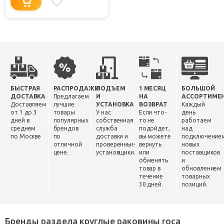
БЫСТРАЯ
РАСПРОДАЖИ
ПОДЪЕМ
1 МЕСЯЦ
БОЛЬШОЙ
ДОСТАВКА
Предлагаем
И
НА
АССОРТИМЕ
Доставляем
лучшие
УСТАНОВКА
ВОЗВРАТ
Каждый
от 1 до 3
товары
У нас
Если что-
день
дней в
популярных
собственная
то не
работаем
среднем
брендов
служба
подойдет,
над
по Москве
по
доставки и
вы можете
подключение
отличной
проверенные
вернуть
новых
цене.
установщики.
или
поставщиков
обменять
и
товар в
обновлением
течение
товарных
30 дней.
позиций.
Бренды раздела круглые раковины roca