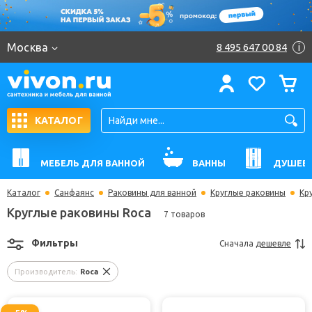
Москва
8 495 647 00 84
i
КАТАЛОГ
МЕБЕЛЬ ДЛЯ ВАННОЙ
ВАННЫ
ДУШЕВ
Каталог
Санфаянс
Раковины для ванной
Круглые раковины
Кр
Круглые раковины Roca
7 товаров
Фильтры
Сначала
дешевле
Производитель:
Roca