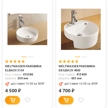
WELTWASSER РАКОВИНА
WELTWASSER РАКОВИНА
ELBACH 3134
DEILBACH 4003
Код товара
415386
Код товара
415409
Ширина
350 мм
Ширина
435 мм
доставим 10.08
за 400
₽
доставим 10.08
за 400
₽
4 500
4 700
₽
₽