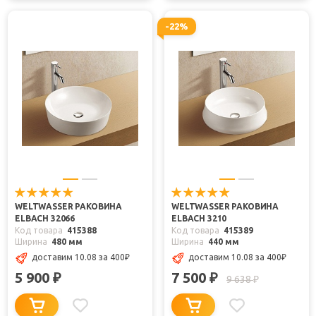
-22%
WELTWASSER РАКОВИНА
WELTWASSER РАКОВИНА
ELBACH 32066
ELBACH 3210
Код товара
415388
Код товара
415389
Ширина
480 мм
Ширина
440 мм
доставим 10.08
за 400
₽
доставим 10.08
за 400
₽
5 900
7 500
₽
₽
9 638
₽