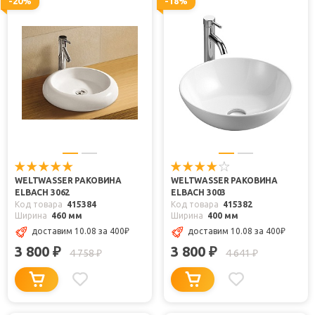
-20%
-18%
WELTWASSER РАКОВИНА
WELTWASSER РАКОВИНА
ELBACH 3062
ELBACH 3003
Код товара
415384
Код товара
415382
Ширина
460 мм
Ширина
400 мм
доставим 10.08
за 400
₽
доставим 10.08
за 400
₽
3 800
3 800
₽
₽
4 758
4 641
₽
₽