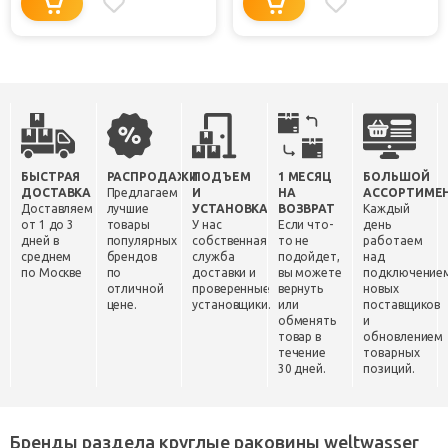
БЫСТРАЯ
РАСПРОДАЖИ
ПОДЪЕМ
1 МЕСЯЦ
БОЛЬШОЙ
ДОСТАВКА
Предлагаем
И
НА
АССОРТИМЕ
Доставляем
лучшие
УСТАНОВКА
ВОЗВРАТ
Каждый
от 1 до 3
товары
У нас
Если что-
день
дней в
популярных
собственная
то не
работаем
среднем
брендов
служба
подойдет,
над
по Москве
по
доставки и
вы можете
подключение
отличной
проверенные
вернуть
новых
цене.
установщики.
или
поставщиков
обменять
и
товар в
обновлением
течение
товарных
30 дней.
позиций.
Бренды раздела круглые раковины weltwasser