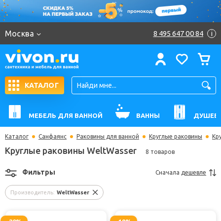
Москва
8 495 647 00 84
i
КАТАЛОГ
МЕБЕЛЬ ДЛЯ ВАННОЙ
ВАННЫ
ДУШЕВ
Каталог
Санфаянс
Раковины для ванной
Круглые раковины
Кр
Круглые раковины WeltWasser
8 товаров
Фильтры
Сначала
дешевле
Производитель:
WeltWasser