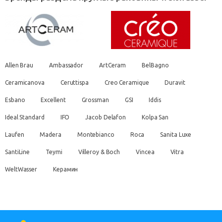
Allen Brau
Ambassador
ArtCeram
BelBagno
Ceramicanova
Ceruttispa
Creo Ceramique
Duravit
Esbano
Excellent
Grossman
GSI
Iddis
Ideal Standard
IFO
Jacob Delafon
Kolpa San
Laufen
Madera
Montebianco
Roca
Sanita Luxe
SantiLine
Teymi
Villeroy & Boch
Vincea
Vitra
WeltWasser
Керамин