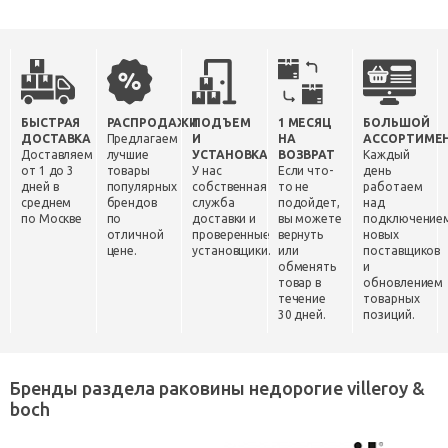
БЫСТРАЯ
РАСПРОДАЖИ
ПОДЪЕМ
1 МЕСЯЦ
БОЛЬШОЙ
ДОСТАВКА
Предлагаем
И
НА
АССОРТИМЕ
Доставляем
лучшие
УСТАНОВКА
ВОЗВРАТ
Каждый
от 1 до 3
товары
У нас
Если что-
день
дней в
популярных
собственная
то не
работаем
среднем
брендов
служба
подойдет,
над
по Москве
по
доставки и
вы можете
подключение
отличной
проверенные
вернуть
новых
цене.
установщики.
или
поставщиков
обменять
и
товар в
обновлением
течение
товарных
30 дней.
позиций.
Бренды раздела раковины недорогие villeroy &
boch