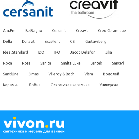
Am.Pm
BelBagno
Cersanit
Creavit
Creo Ceramique
Della
Duravit
Excellent
GSI
Gustavsberg
Ideal Standard
IDO
IFO
Jacob Delafon
Jika
Roca
Rosa
Sanita
Sanita Luxe
Santek
Santeri
SantiLine
Simas
Villeroy & Boch
Vitra
Водолей
Керамин
Лобня
Оскольская керамика
Универсал