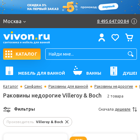
Москва
8 495 647 00 84
i
КАТАЛОГ
МЕБЕЛЬ ДЛЯ ВАННОЙ
ВАННЫ
ДУШЕВ
Каталог
Санфаянс
Раковины для ванной
Раковины недорогие
Раковины недорогие Villeroy & Boch
2 товара
Фильтры
Сначала
дешевле
Производитель:
Villeroy & Boch