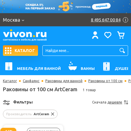
Москва
8 495 647 00 84
i
КАТАЛОГ
МЕБЕЛЬ ДЛЯ ВАННОЙ
ВАННЫ
ДУШЕВ
Каталог
Санфаянс
Раковины для ванной
Раковины от 100 см
Р
Раковины от 100 см ArtCeram
1 товар
Фильтры
Сначала
дешевле
Производитель:
ArtCeram