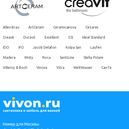
Allen Brau
ArtCeram
Ceramicanova
Cezares
Creavit
Duravit
Excellent
GSI
Ideal Standard
IDO
IFO
Jacob Delafon
Kolpa San
Laufen
Madera
Misty
Roca
SantiLine
Stella Polare
Villeroy & Boch
Vincea
Vitra
WeltWasser
СанТа
Номер для Москвы