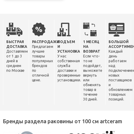
БЫСТРАЯ
РАСПРОДАЖИ
ПОДЪЕМ
1 МЕСЯЦ
БОЛЬШОЙ
ДОСТАВКА
Предлагаем
И
НА
АССОРТИМЕ
Доставляем
лучшие
УСТАНОВКА
ВОЗВРАТ
Каждый
от 1 до 3
товары
У нас
Если что-
день
дней в
популярных
собственная
то не
работаем
среднем
брендов
служба
подойдет,
над
по Москве
по
доставки и
вы можете
подключение
отличной
проверенные
вернуть
новых
цене.
установщики.
или
поставщиков
обменять
и
товар в
обновлением
течение
товарных
30 дней.
позиций.
Бренды раздела раковины от 100 см artceram