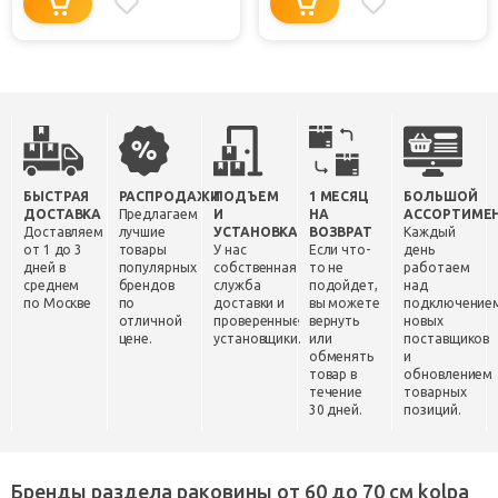
БЫСТРАЯ
РАСПРОДАЖИ
ПОДЪЕМ
1 МЕСЯЦ
БОЛЬШОЙ
ДОСТАВКА
Предлагаем
И
НА
АССОРТИМЕ
Доставляем
лучшие
УСТАНОВКА
ВОЗВРАТ
Каждый
от 1 до 3
товары
У нас
Если что-
день
дней в
популярных
собственная
то не
работаем
среднем
брендов
служба
подойдет,
над
по Москве
по
доставки и
вы можете
подключение
отличной
проверенные
вернуть
новых
цене.
установщики.
или
поставщиков
обменять
и
товар в
обновлением
течение
товарных
30 дней.
позиций.
Бренды раздела раковины от 60 до 70 см kolpa