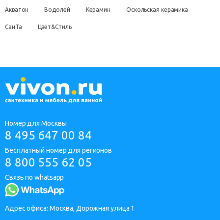
Акватон
Водолей
Керамин
Оскольская керамика
СанТа
Цвет&Стиль
Номер для Москвы
8 495 647 00 84
Бесплатный номер для регионов
8 800 555 62 05
Связь по whatsapp
Адрес офиса: Москва, Дорожная улица 1