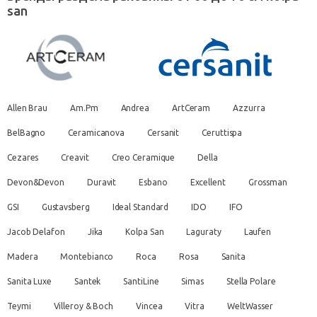
san
Allen Brau
Am.Pm
Andrea
ArtCeram
Azzurra
BelBagno
Ceramicanova
Cersanit
Ceruttispa
Cezares
Creavit
Creo Ceramique
Della
Devon&Devon
Duravit
Esbano
Excellent
Grossman
GSI
Gustavsberg
Ideal Standard
IDO
IFO
Jacob Delafon
Jika
Kolpa San
Laguraty
Laufen
Madera
Montebianco
Roca
Rosa
Sanita
Sanita Luxe
Santek
SantiLine
Simas
Stella Polare
Teymi
Villeroy & Boch
Vincea
Vitra
WeltWasser