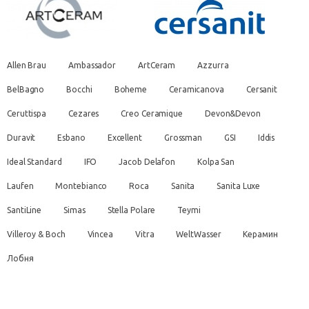
Allen Brau
Ambassador
ArtCeram
Azzurra
BelBagno
Bocchi
Boheme
Ceramicanova
Cersanit
Ceruttispa
Cezares
Creo Ceramique
Devon&Devon
Duravit
Esbano
Excellent
Grossman
GSI
Iddis
Ideal Standard
IFO
Jacob Delafon
Kolpa San
Laufen
Montebianco
Roca
Sanita
Sanita Luxe
SantiLine
Simas
Stella Polare
Teymi
Villeroy & Boch
Vincea
Vitra
WeltWasser
Керамин
Лобня