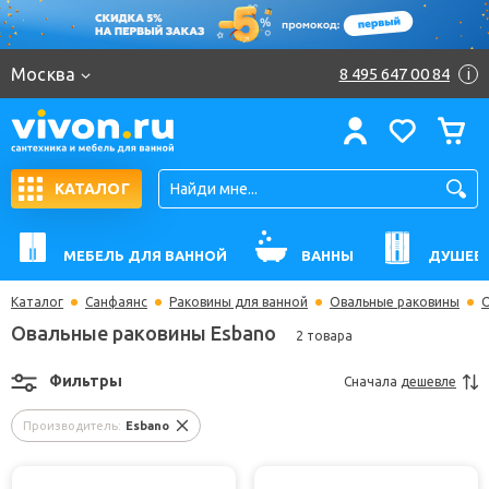
Москва
8 495 647 00 84
i
КАТАЛОГ
МЕБЕЛЬ ДЛЯ ВАННОЙ
ВАННЫ
ДУШЕВ
Каталог
Санфаянс
Раковины для ванной
Овальные раковины
О
Овальные раковины Esbano
2 товара
Фильтры
Сначала
дешевле
Производитель:
Esbano