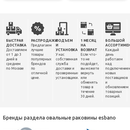
БЫСТРАЯ
РАСПРОДАЖИ
ПОДЪЕМ
1 МЕСЯЦ
БОЛЬШОЙ
ДОСТАВКА
Предлагаем
И
НА
АССОРТИМЕ
Доставляем
лучшие
УСТАНОВКА
ВОЗВРАТ
Каждый
от 1 до 3
товары
У нас
Если что-
день
дней в
популярных
собственная
то не
работаем
среднем
брендов
служба
подойдет,
над
по Москве
по
доставки и
вы можете
подключение
отличной
проверенные
вернуть
новых
цене.
установщики.
или
поставщиков
обменять
и
товар в
обновлением
течение
товарных
30 дней.
позиций.
Бренды раздела овальные раковины esbano