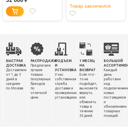
Товар закончился
БЫСТРАЯ
РАСПРОДАЖИ
ПОДЪЕМ
1 МЕСЯЦ
БОЛЬШОЙ
ДОСТАВКА
Предлагаем
И
НА
АССОРТИМЕ
Доставляем
лучшие
УСТАНОВКА
ВОЗВРАТ
Каждый
от 1 до 3
товары
У нас
Если что-
день
дней в
популярных
собственная
то не
работаем
среднем
брендов
служба
подойдет,
над
по Москве
по
доставки и
вы можете
подключение
отличной
проверенные
вернуть
новых
цене.
установщики.
или
поставщиков
обменять
и
товар в
обновлением
течение
товарных
30 дней.
позиций.