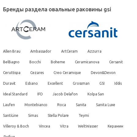
Бренды раздела овальные раковины gsi
Allen Brau
Ambassador
ArtCeram
Azzurra
BelBagno
Bocchi
Boheme
Ceramicanova
Cersanit
Ceruttispa
Cezares
Creo Ceramique
Devon&Devon
Duravit
Esbano
Excellent
Grossman
GSI
Iddis
Ideal Standard
IFO
Jacob Delafon
Kolpa San
Laufen
Montebianco
Roca
Sanita
Sanita Luxe
SantiLine
Simas
Stella Polare
Teymi
Villeroy & Boch
Vincea
Vitra
WeltWasser
Керамин
Лобня