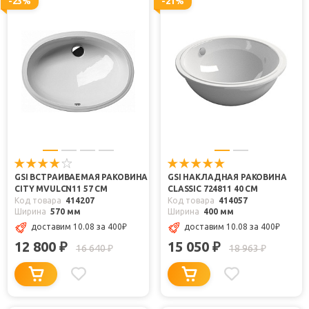
-23%
-21%
GSI ВСТРАИВАЕМАЯ РАКОВИНА
GSI НАКЛАДНАЯ РАКОВИНА
CITY MVULCN11 57 СМ
CLASSIC 724811 40 СМ
Код товара
414207
Код товара
414057
Ширина
570 мм
Ширина
400 мм
доставим 10.08
за 400
₽
доставим 10.08
за 400
₽
12 800
15 050
₽
₽
16 640
18 963
₽
₽