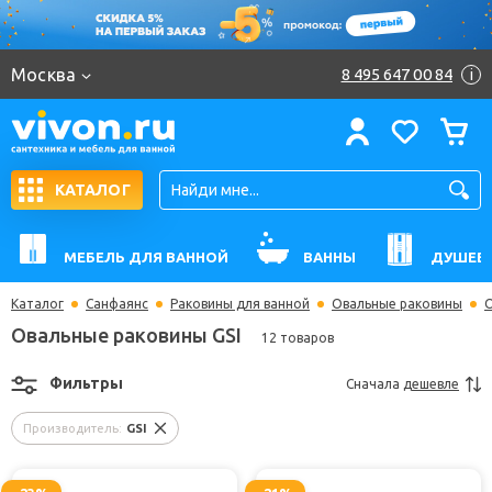
Москва
8 495 647 00 84
i
КАТАЛОГ
МЕБЕЛЬ ДЛЯ ВАННОЙ
ВАННЫ
ДУШЕВ
Каталог
Санфаянс
Раковины для ванной
Овальные раковины
О
Овальные раковины GSI
12 товаров
Фильтры
Сначала
дешевле
Производитель:
GSI