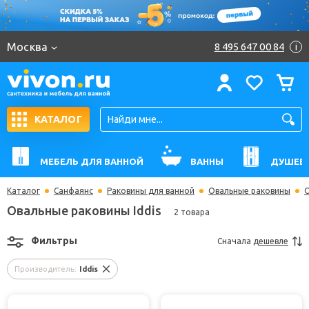
Москва
8 495 647 00 84
i
КАТАЛОГ
МЕБЕЛЬ ДЛЯ ВАННОЙ
ВАННЫ
ДУШЕВ
Каталог
Санфаянс
Раковины для ванной
Овальные раковины
О
Овальные раковины Iddis
2 товара
Фильтры
Сначала
дешевле
Производитель:
Iddis