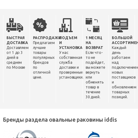
БЫСТРАЯ
РАСПРОДАЖИ
ПОДЪЕМ
1 МЕСЯЦ
БОЛЬШОЙ
ДОСТАВКА
Предлагаем
И
НА
АССОРТИМЕ
Доставляем
лучшие
УСТАНОВКА
ВОЗВРАТ
Каждый
от 1 до 3
товары
У нас
Если что-
день
дней в
популярных
собственная
то не
работаем
среднем
брендов
служба
подойдет,
над
по Москве
по
доставки и
вы можете
подключение
отличной
проверенные
вернуть
новых
цене.
установщики.
или
поставщиков
обменять
и
товар в
обновлением
течение
товарных
30 дней.
позиций.
Бренды раздела овальные раковины iddis